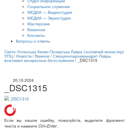
Отдел информации
Социальное служение
МЕДИА — Видеостудия
МЕДИА — Звукостудия
Мастерские
Вакансии
Контакты
Вопросы и ответы
нлайн трансляция |
12 сентября
Свято-Успенська Києво-Печерська Лавра (чоловічий монастир)
УПЦ
/
Новости
/
Важное
/
Священноархимандрит Лавры
Название трансляции
возглавил воскресные богослужения
/
_DSC1315
20.10.2024
_DSC1315
Если вы нашли ошибку, пожалуйста, выделите фрагмент
текста и нажмите
Ctrl+Enter
.