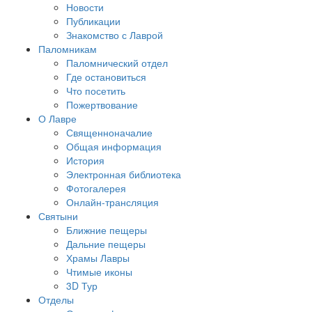
Новости
Публикации
Знакомство с Лаврой
Паломникам
Паломнический отдел
Где остановиться
Что посетить
Пожертвование
О Лавре
Священноначалие
Общая информация
История
Электронная библиотека
Фотогалерея
Онлайн-трансляция
Святыни
Ближние пещеры
Дальние пещеры
Храмы Лавры
Чтимые иконы
3D Тур
Отделы