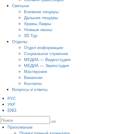
Святыни
Ближние пещеры
Дальние пещеры
Храмы Лавры
Чтимые иконы
3D Тур
Отделы
Отдел информации
Социальное служение
МЕДИА — Видеостудия
МЕДИА — Звукостудия
Мастерские
Вакансии
Контакты
Вопросы и ответы
РУС
УКР
ENG
Прихожанам
Православный календарь