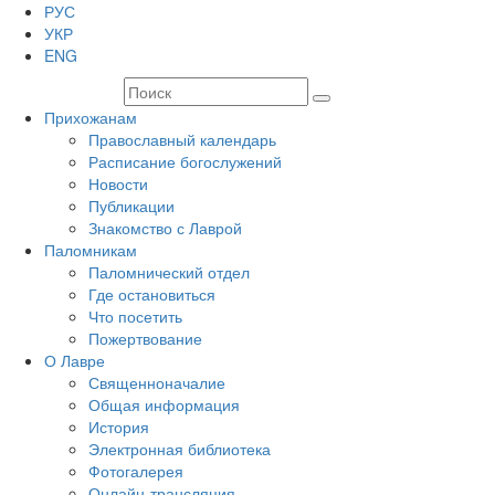
РУС
УКР
ENG
Прихожанам
Православный календарь
Расписание богослужений
Новости
Публикации
Знакомство с Лаврой
Паломникам
Паломнический отдел
Где остановиться
Что посетить
Пожертвование
О Лавре
Священноначалие
Общая информация
История
Электронная библиотека
Фотогалерея
Онлайн-трансляция