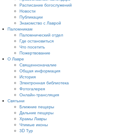
Расписание богослужений
Новости
Публикации
Знакомство с Лаврой
Паломникам
Паломнический отдел
Где остановиться
Что посетить
Пожертвование
О Лавре
Священноначалие
Общая информация
История
Электронная библиотека
Фотогалерея
Онлайн-трансляция
Святыни
Ближние пещеры
Дальние пещеры
Храмы Лавры
Чтимые иконы
3D Тур