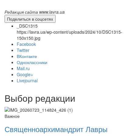
Редакция сайта www.lavra.ua
Поделиться в соцсетях
_DSC1315
https://lavra.ua/wp-content/uploads/2024/10/DSC1315-
150x150.jpg
Facebook
Twitter
ВКонтакте
Одноклассники
Mail.ru
Онлайн трансляции
Веб-камеры
Google+
12 сентября 2015
Название трансляции
Livejournal
12 сентября 2015
Название трансляции
12 сентября 2015
Название трансляции
12 сентября 2015
Название трансляции
Выбор редакции
12 сентября 2015
Название трансляции
12 сентября 2015
Название трансляции
12 сентября 2015
Название трансляции
Важное
12 сентября 2015
Название трансляции
Священноархимандрит Лавры
Перейти к архиву