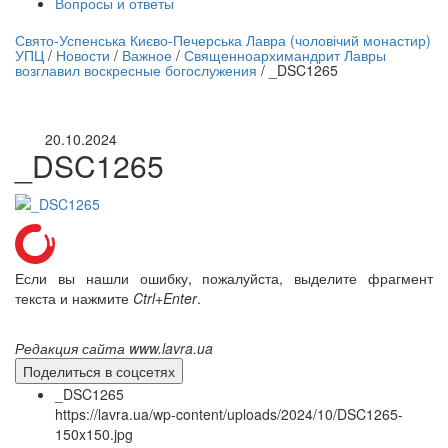
Вопросы и ответы
нлайн трансляция |
12 сентября
Свято-Успенська Києво-Печерська Лавра (чоловічий монастир)
УПЦ
/
Новости
/
Важное
/
Священноархимандрит Лавры
Название трансляции
возглавил воскресные богослужения
/
_DSC1265
20.10.2024
_DSC1265
Если вы нашли ошибку, пожалуйста, выделите фрагмент
текста и нажмите
Ctrl+Enter
.
Редакция сайта www.lavra.ua
Поделиться в соцсетях
_DSC1265
https://lavra.ua/wp-content/uploads/2024/10/DSC1265-
150x150.jpg