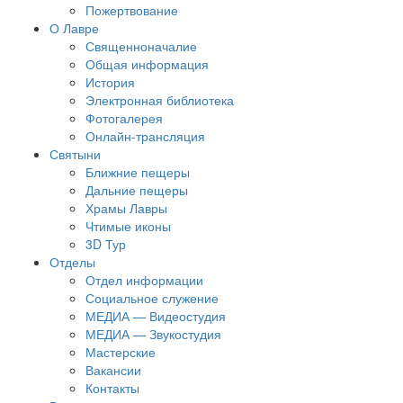
Пожертвование
О Лавре
Священноначалие
Общая информация
История
Электронная библиотека
Фотогалерея
Онлайн-трансляция
Святыни
Ближние пещеры
Дальние пещеры
Храмы Лавры
Чтимые иконы
3D Тур
Отделы
Отдел информации
Социальное служение
МЕДИА — Видеостудия
МЕДИА — Звукостудия
Мастерские
Вакансии
Контакты