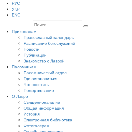
РУС
УКР
ENG
Прихожанам
Православный календарь
Расписание богослужений
Новости
Публикации
Знакомство с Лаврой
Паломникам
Паломнический отдел
Где остановиться
Что посетить
Пожертвование
О Лавре
Священноначалие
Общая информация
История
Электронная библиотека
Фотогалерея
Онлайн-трансляция