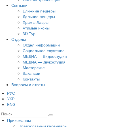
Святыни
Ближние пещеры
Дальние пещеры
Храмы Лавры
Чтимые иконы
3D Тур
Отделы
Отдел информации
Социальное служение
МЕДИА — Видеостудия
МЕДИА — Звукостудия
Мастерские
Вакансии
Контакты
Вопросы и ответы
РУС
УКР
ENG
Прихожанам
Православный календарь