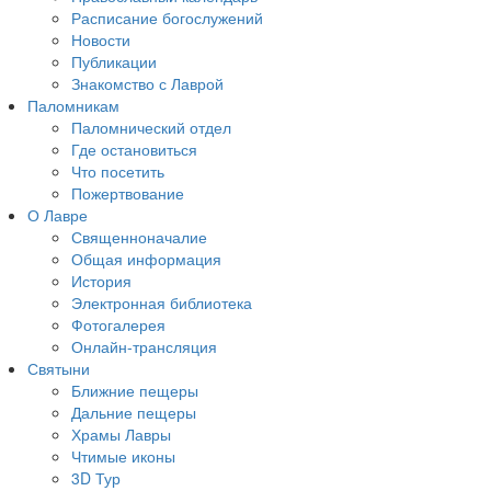
Расписание богослужений
Новости
Публикации
Знакомство с Лаврой
Паломникам
Паломнический отдел
Где остановиться
Что посетить
Пожертвование
О Лавре
Священноначалие
Общая информация
История
Электронная библиотека
Фотогалерея
Онлайн-трансляция
Святыни
Ближние пещеры
Дальние пещеры
Храмы Лавры
Чтимые иконы
3D Тур