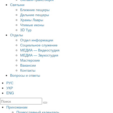
Святыни
Ближние пещеры
Дальние пещеры
Храмы Лавры
Чтимые иконы
3D Тур
Отделы
Отдел информации
Социальное служение
МЕДИА — Видеостудия
МЕДИА — Звукостудия
Мастерские
Вакансии
Контакты
Вопросы и ответы
РУС
УКР
ENG
Прихожанам
Православный календарь