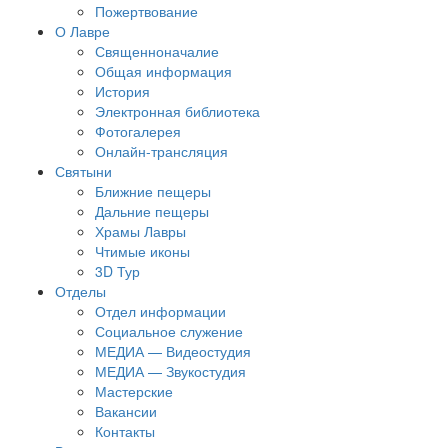
Пожертвование
О Лавре
Священноначалие
Общая информация
История
Электронная библиотека
Фотогалерея
Онлайн-трансляция
Святыни
Ближние пещеры
Дальние пещеры
Храмы Лавры
Чтимые иконы
3D Тур
Отделы
Отдел информации
Социальное служение
МЕДИА — Видеостудия
МЕДИА — Звукостудия
Мастерские
Вакансии
Контакты