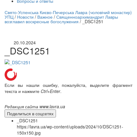
Вопросы и ответы
нлайн трансляция |
12 сентября
Свято-Успенська Києво-Печерська Лавра (чоловічий монастир)
УПЦ
/
Новости
/
Важное
/
Священноархимандрит Лавры
Название трансляции
возглавил воскресные богослужения
/
_DSC1251
20.10.2024
_DSC1251
Если вы нашли ошибку, пожалуйста, выделите фрагмент
текста и нажмите
Ctrl+Enter
.
Редакция сайта www.lavra.ua
Поделиться в соцсетях
_DSC1251
https://lavra.ua/wp-content/uploads/2024/10/DSC1251-
150x150.jpg