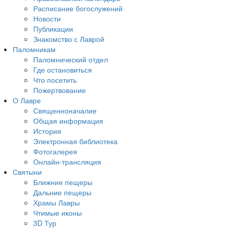
Расписание богослужений
Новости
Публикации
Знакомство с Лаврой
Паломникам
Паломнический отдел
Где остановиться
Что посетить
Пожертвование
О Лавре
Священноначалие
Общая информация
История
Электронная библиотека
Фотогалерея
Онлайн-трансляция
Святыни
Ближние пещеры
Дальние пещеры
Храмы Лавры
Чтимые иконы
3D Тур