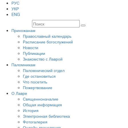
РУС
УКР
ENG
Прихожанам
Православный календарь
Расписание богослужений
Новости
Публикации
Знакомство с Лаврой
Паломникам
Паломнический отдел
Где остановиться
Что посетить
Пожертвование
О Лавре
Священноначалие
Общая информация
История
Электронная библиотека
Фотогалерея
Онлайн-трансляция