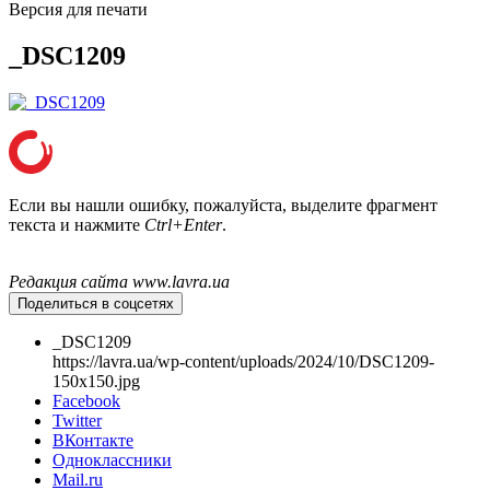
Версия для печати
_DSC1209
Если вы нашли ошибку, пожалуйста, выделите фрагмент
текста и нажмите
Ctrl+Enter
.
Редакция сайта www.lavra.ua
Поделиться в соцсетях
_DSC1209
https://lavra.ua/wp-content/uploads/2024/10/DSC1209-
150x150.jpg
Facebook
Twitter
Онлайн трансляции
Веб-камеры
ВКонтакте
Одноклассники
12 сентября 2015
Название трансляции
Mail.ru