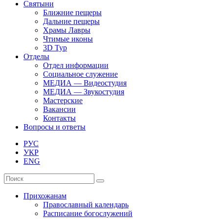
Святыни
Ближние пещеры
Дальние пещеры
Храмы Лавры
Чтимые иконы
3D Тур
Отделы
Отдел информации
Социальное служение
МЕДИА — Видеостудия
МЕДИА — Звукостудия
Мастерские
Вакансии
Контакты
Вопросы и ответы
РУС
УКР
ENG
Прихожанам
Православный календарь
Расписание богослужений