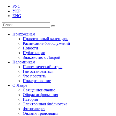
РУС
УКР
ENG
Прихожанам
Православный календарь
Расписание богослужений
Новости
Публикации
Знакомство с Лаврой
Паломникам
Паломнический отдел
Где остановиться
Что посетить
Пожертвование
О Лавре
Священноначалие
Общая информация
История
Электронная библиотека
Фотогалерея
Онлайн-трансляция