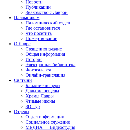
Новости
Публикации
Знакомство с Лаврой
Паломникам
Паломнический отдел
Где остановиться
Что посетить
Пожертвование
О Лавре
Священноначалие
Общая информация
История
Электронная библиотека
Фотогалерея
Онлайн-трансляция
Святыни
Ближние пещеры
Дальние пещеры
Храмы Лавры
Чтимые иконы
3D Тур
Отделы
Отдел информации
Социальное служение
МЕДИА — Видеостудия