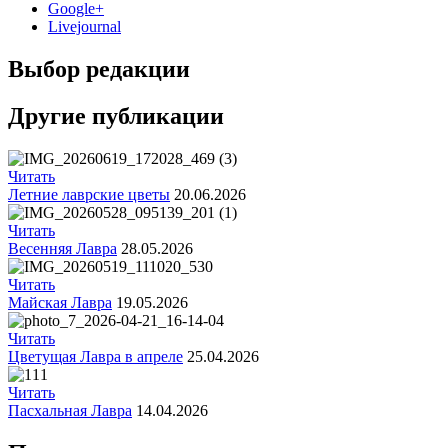
12 сентября 2015
Название трансляции
Google+
12 сентября 2015
Название трансляции
Livejournal
12 сентября 2015
Название трансляции
12 сентября 2015
Название трансляции
Выбор редакции
12 сентября 2015
Название трансляции
12 сентября 2015
Название трансляции
Другие публикации
12 сентября 2015
Название трансляции
Перейти к архиву
Читать
Летние лаврские цветы
20.06.2026
Читать
Весенняя Лавра
28.05.2026
Читать
Майская Лавра
19.05.2026
Читать
Цветущая Лавра в апреле
25.04.2026
Читать
Пасхальная Лавра
14.04.2026