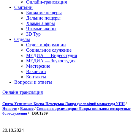
Онлайн-трансляция
Святыни
Ближние пещеры
Дальние пещеры
Храмы Лавры
Чтимые иконы
3D Тур
Отделы
Отдел информации
Социальное служение
МЕДИА — Видеостудия
МЕДИА — Звукостудия
Мастерские
Вакансии
Контакты
Вопросы и ответы
Онлайн трансляция
Онлайн трансляция |
12 сентября
Свято-Успенська Києво-Печерська Лавра (чоловічий монастир) УПЦ
/
Новости
/
Важное
/
Священноархимандрит Лавры возглавил воскресные
Название трансляции
богослужения
/
_DSC1209
20.10.2024