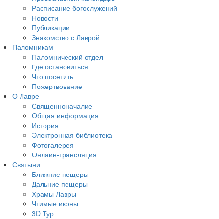
Расписание богослужений
Новости
Публикации
Знакомство с Лаврой
Паломникам
Паломнический отдел
Где остановиться
Что посетить
Пожертвование
О Лавре
Священноначалие
Общая информация
История
Электронная библиотека
Фотогалерея
Онлайн-трансляция
Святыни
Ближние пещеры
Дальние пещеры
Храмы Лавры
Чтимые иконы
3D Тур