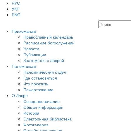
РУС
УКР
ENG
Прихожанам
Православный календарь
Расписание богослужений
Новости
Публикации
Знакомство с Лаврой
Паломникам
Паломнический отдел
Где остановиться
Что посетить
Пожертвование
О Лавре
Священноначалие
Общая информация
История
Электронная библиотека
Фотогалерея
Онлайн-трансляция