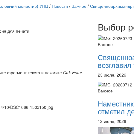
чоловічий монастир) УПЦ
/
Новости
/
Важное
/
Священноархимандрит
Выбор р
Онлайн трансляции
сия для печати
12 сентября 2015
Назван
12 сентября 2015
Назван
Важное
12 сентября 2015
Назван
12 сентября 2015
Назван
Священно
12 сентября 2015
Назван
возглавил 
12 сентября 2015
Назван
12 сентября 2015
Назван
ите фрагмент текста и нажмите
Ctrl+Enter
.
23 июля, 2026
12 сентября 2015
Назван
Перейти к архиву
Важное
Наместник
2024/10/DSC1066-150x150.jpg
отметил де
12 июля, 2026