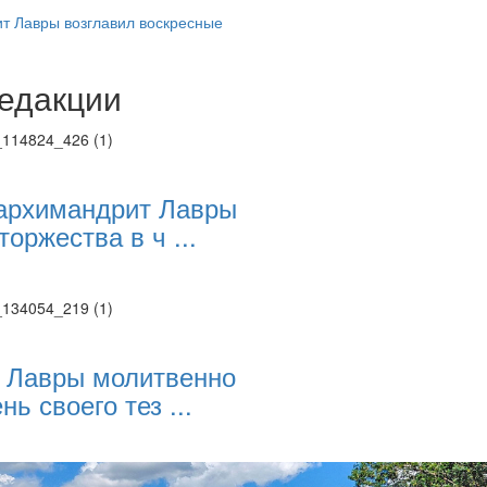
 Лавры возглавил воскресные
едакции
Веб-камеры
ие трансляции
ие трансляции
ие трансляции
ие трансляции
архимандрит Лавры
ие трансляции
торжества в ч ...
ие трансляции
ие трансляции
ие трансляции
 Лавры молитвенно
нь своего тез ...