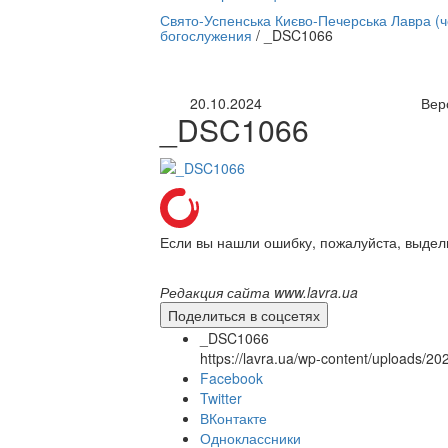
нлайн трансляция |
12 сентября
Свято-Успенська Києво-Печерська Лавра (
богослужения
/
_DSC1066
Название трансляции
20.10.2024
Вер
_DSC1066
Если вы нашли ошибку, пожалуйста, выдел
Редакция сайта www.lavra.ua
Поделиться в соцсетях
_DSC1066
https://lavra.ua/wp-content/uploads/
Facebook
Twitter
ВКонтакте
Одноклассники