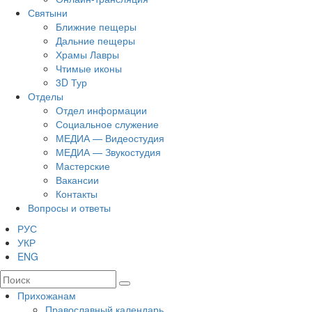
Святыни
Ближние пещеры
Дальние пещеры
Храмы Лавры
Чтимые иконы
3D Тур
Отделы
Отдел информации
Социальное служение
МЕДИА — Видеостудия
МЕДИА — Звукостудия
Мастерские
Вакансии
Контакты
Вопросы и ответы
РУС
УКР
ENG
Прихожанам
Православный календарь