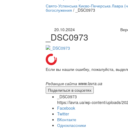
нлайн трансляция |
12 сентября
Свято-Успенська Києво-Печерська Лавра (
богослужения
/
_DSC0973
Название трансляции
20.10.2024
Вер
_DSC0973
Если вы нашли ошибку, пожалуйста, выдел
Редакция сайта www.lavra.ua
Поделиться в соцсетях
_DSC0973
https://lavra.ua/wp-content/uploads/
Facebook
Twitter
ВКонтакте
Одноклассники