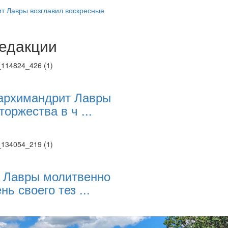
 Лавры возглавил воскресные
едакции
Веб-камеры
ие трансляции
ие трансляции
ие трансляции
ие трансляции
архимандрит Лавры
ие трансляции
торжества в ч ...
ие трансляции
ие трансляции
ие трансляции
 Лавры молитвенно
нь своего тез ...