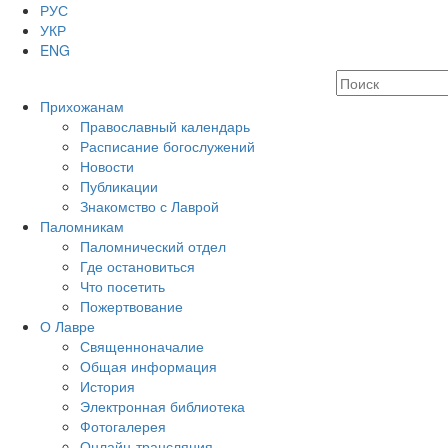
РУС
УКР
ENG
Прихожанам
Православный календарь
Расписание богослужений
Новости
Публикации
Знакомство с Лаврой
Паломникам
Паломнический отдел
Где остановиться
Что посетить
Пожертвование
О Лавре
Священноначалие
Общая информация
История
Электронная библиотека
Фотогалерея
Онлайн-трансляция