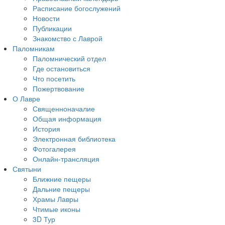
Расписание богослужений
Новости
Публикации
Знакомство с Лаврой
Паломникам
Паломнический отдел
Где остановиться
Что посетить
Пожертвование
О Лавре
Священноначалие
Общая информация
История
Электронная библиотека
Фотогалерея
Онлайн-трансляция
Святыни
Ближние пещеры
Дальние пещеры
Храмы Лавры
Чтимые иконы
3D Тур