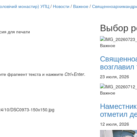
чоловічий монастир) УПЦ
/
Новости
/
Важное
/
Священноархимандрит
Выбор р
Онлайн трансляции
сия для печати
12 сентября 2015
Назван
12 сентября 2015
Назван
Важное
12 сентября 2015
Назван
12 сентября 2015
Назван
Священно
12 сентября 2015
Назван
возглавил 
12 сентября 2015
Назван
12 сентября 2015
Назван
ите фрагмент текста и нажмите
Ctrl+Enter
.
23 июля, 2026
12 сентября 2015
Назван
Перейти к архиву
Важное
Наместник
2024/10/DSC0973-150x150.jpg
отметил де
12 июля, 2026