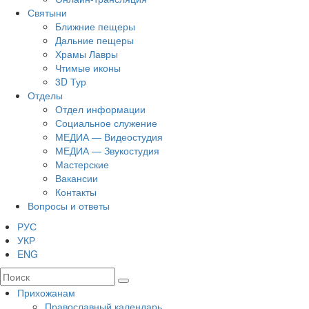
Святыни
Ближние пещеры
Дальние пещеры
Храмы Лавры
Чтимые иконы
3D Тур
Отделы
Отдел информации
Социальное служение
МЕДИА — Видеостудия
МЕДИА — Звукостудия
Мастерские
Вакансии
Контакты
Вопросы и ответы
РУС
УКР
ENG
Прихожанам
Православный календарь