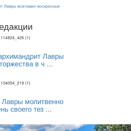
 Лавры возглавил воскресные
едакции
Веб-камеры
ие трансляции
ие трансляции
ие трансляции
ие трансляции
архимандрит Лавры
ие трансляции
торжества в ч ...
ие трансляции
ие трансляции
ие трансляции
 Лавры молитвенно
нь своего тез ...