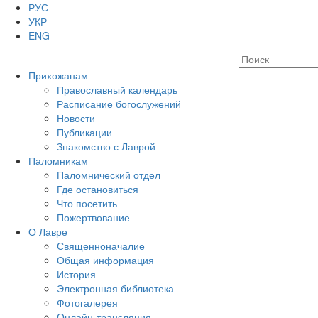
РУС
УКР
ENG
Прихожанам
Православный календарь
Расписание богослужений
Новости
Публикации
Знакомство с Лаврой
Паломникам
Паломнический отдел
Где остановиться
Что посетить
Пожертвование
О Лавре
Священноначалие
Общая информация
История
Электронная библиотека
Фотогалерея
Онлайн-трансляция