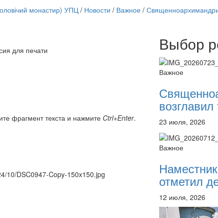
чоловічий монастир) УПЦ
/
Новости
/
Важное
/
Священноархимандрит
Выбор р
Онлайн трансляции
сия для печати
12 сентября 2015
Назван
12 сентября 2015
Назван
Важное
12 сентября 2015
Назван
12 сентября 2015
Назван
Священно
12 сентября 2015
Назван
возглавил 
12 сентября 2015
Назван
12 сентября 2015
Назван
ите фрагмент текста и нажмите
Ctrl+Enter
.
23 июля, 2026
12 сентября 2015
Назван
Перейти к архиву
Важное
Наместник
2024/10/DSC0947-Copy-150x150.jpg
отметил де
12 июля, 2026