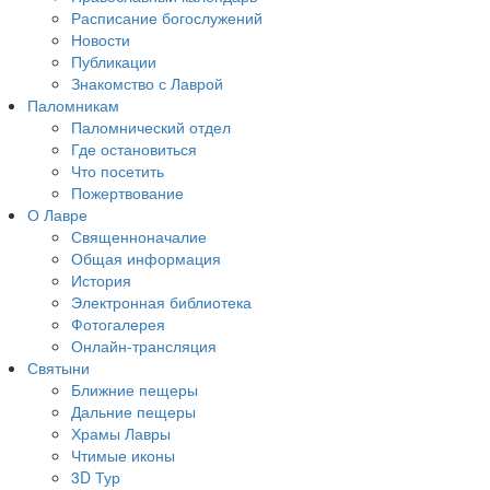
Расписание богослужений
Новости
Публикации
Знакомство с Лаврой
Паломникам
Паломнический отдел
Где остановиться
Что посетить
Пожертвование
О Лавре
Священноначалие
Общая информация
История
Электронная библиотека
Фотогалерея
Онлайн-трансляция
Святыни
Ближние пещеры
Дальние пещеры
Храмы Лавры
Чтимые иконы
3D Тур