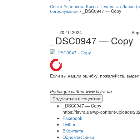
нлайн трансляция |
12 сентября
Свято-Успенська Києво-Печерська Лавра (
богослужения
/
_DSC0947 — Copy
Название трансляции
20.10.2024
Вер
_DSC0947 — Copy
Если вы нашли ошибку, пожалуйста, выдел
Редакция сайта www.lavra.ua
Поделиться в соцсетях
_DSC0947 — Copy
https://lavra.ua/wp-content/uploads/
Facebook
Twitter
ВКонтакте
Одноклассники