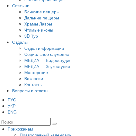
Святыни
Ближние пещеры
Дальние пещеры
Храмы Лавры
Чтимые иконы
3D Тур
Отделы
Отдел информации
Социальное служение
МЕДИА — Видеостудия
МЕДИА — Звукостудия
Мастерские
Вакансии
Контакты
Вопросы и ответы
РУС
УКР
ENG
Прихожанам
Православный календарь