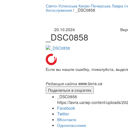
нлайн трансляция |
12 сентября
Свято-Успенська Києво-Печерська Лавра (
богослужения
/
_DSC0858
Название трансляции
20.10.2024
Вер
_DSC0858
Если вы нашли ошибку, пожалуйста, выдел
Редакция сайта www.lavra.ua
Поделиться в соцсетях
_DSC0858
https://lavra.ua/wp-content/uploads/
Facebook
Twitter
ВКонтакте
Одноклассники