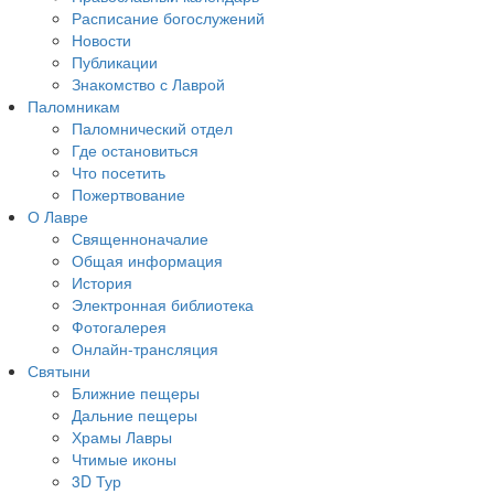
Расписание богослужений
Новости
Публикации
Знакомство с Лаврой
Паломникам
Паломнический отдел
Где остановиться
Что посетить
Пожертвование
О Лавре
Священноначалие
Общая информация
История
Электронная библиотека
Фотогалерея
Онлайн-трансляция
Святыни
Ближние пещеры
Дальние пещеры
Храмы Лавры
Чтимые иконы
3D Тур