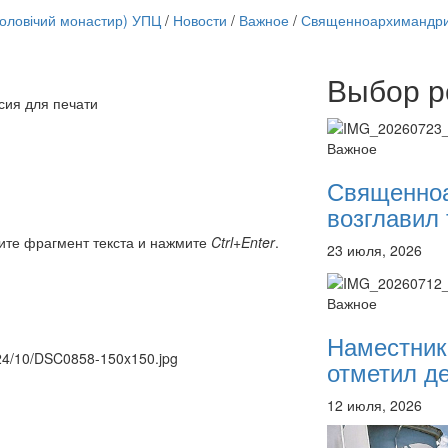
чоловічий монастир) УПЦ
/
Новости
/
Важное
/
Священноархимандрит
Выбор р
Онлайн трансляции
сия для печати
12 сентября 2015
Назван
12 сентября 2015
Назван
Важное
12 сентября 2015
Назван
12 сентября 2015
Назван
Священно
12 сентября 2015
Назван
возглавил 
12 сентября 2015
Назван
12 сентября 2015
Назван
ите фрагмент текста и нажмите
Ctrl+Enter
.
23 июля, 2026
12 сентября 2015
Назван
Перейти к архиву
Важное
Наместник
2024/10/DSC0858-150x150.jpg
отметил де
12 июля, 2026