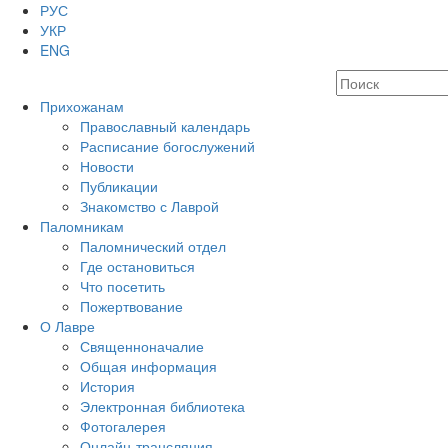
РУС
УКР
ENG
Прихожанам
Православный календарь
Расписание богослужений
Новости
Публикации
Знакомство с Лаврой
Паломникам
Паломнический отдел
Где остановиться
Что посетить
Пожертвование
О Лавре
Священноначалие
Общая информация
История
Электронная библиотека
Фотогалерея
Онлайн-трансляция