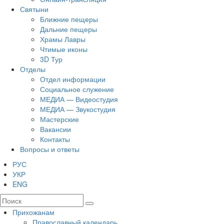
Святыни
Ближние пещеры
Дальние пещеры
Храмы Лавры
Чтимые иконы
3D Тур
Отделы
Отдел информации
Социальное служение
МЕДИА — Видеостудия
МЕДИА — Звукостудия
Мастерские
Вакансии
Контакты
Вопросы и ответы
РУС
УКР
ENG
Прихожанам
Православный календарь