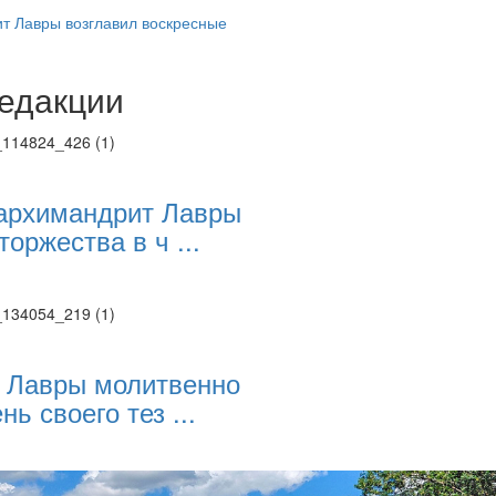
 Лавры возглавил воскресные
едакции
Веб-камеры
ие трансляции
ие трансляции
ие трансляции
ие трансляции
архимандрит Лавры
ие трансляции
торжества в ч ...
ие трансляции
ие трансляции
ие трансляции
 Лавры молитвенно
нь своего тез ...