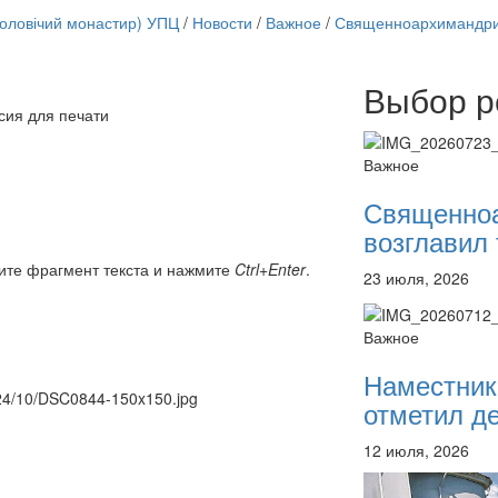
чоловічий монастир) УПЦ
/
Новости
/
Важное
/
Священноархимандрит
Выбор р
Онлайн трансляции
сия для печати
12 сентября 2015
Назван
12 сентября 2015
Назван
Важное
12 сентября 2015
Назван
12 сентября 2015
Назван
Священно
12 сентября 2015
Назван
возглавил 
12 сентября 2015
Назван
12 сентября 2015
Назван
ите фрагмент текста и нажмите
Ctrl+Enter
.
23 июля, 2026
12 сентября 2015
Назван
Перейти к архиву
Важное
Наместник
2024/10/DSC0844-150x150.jpg
отметил де
12 июля, 2026