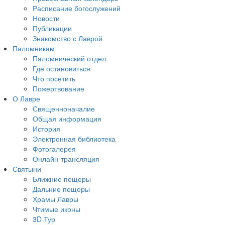
Расписание богослужений
Новости
Публикации
Знакомство с Лаврой
Паломникам
Паломнический отдел
Где остановиться
Что посетить
Пожертвование
О Лавре
Священноначалие
Общая информация
История
Электронная библиотека
Фотогалерея
Онлайн-трансляция
Святыни
Ближние пещеры
Дальние пещеры
Храмы Лавры
Чтимые иконы
3D Тур