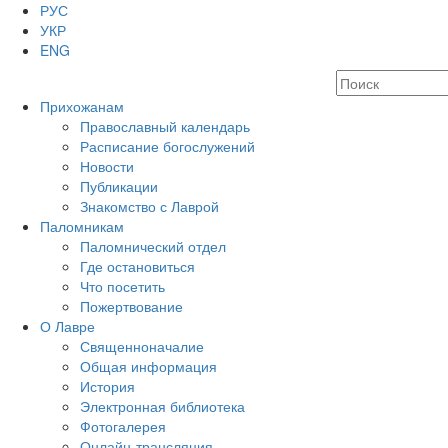
РУС
УКР
ENG
Прихожанам
Православный календарь
Расписание богослужений
Новости
Публикации
Знакомство с Лаврой
Паломникам
Паломнический отдел
Где остановиться
Что посетить
Пожертвование
О Лавре
Священноначалие
Общая информация
История
Электронная библиотека
Фотогалерея
Онлайн-трансляция