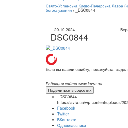
нлайн трансляция |
12 сентября
Свято-Успенська Києво-Печерська Лавра (
богослужения
/
_DSC0844
Название трансляции
20.10.2024
Вер
_DSC0844
Если вы нашли ошибку, пожалуйста, выдел
Редакция сайта www.lavra.ua
Поделиться в соцсетях
_DSC0844
https://lavra.ua/wp-content/uploads/
Facebook
Twitter
ВКонтакте
Одноклассники