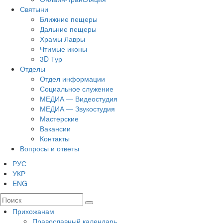
Святыни
Ближние пещеры
Дальние пещеры
Храмы Лавры
Чтимые иконы
3D Тур
Отделы
Отдел информации
Социальное служение
МЕДИА — Видеостудия
МЕДИА — Звукостудия
Мастерские
Вакансии
Контакты
Вопросы и ответы
РУС
УКР
ENG
Прихожанам
Православный календарь