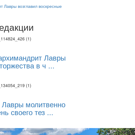
 Лавры возглавил воскресные
едакции
Веб-камеры
ие трансляции
ие трансляции
ие трансляции
ие трансляции
архимандрит Лавры
ие трансляции
торжества в ч ...
ие трансляции
ие трансляции
ие трансляции
 Лавры молитвенно
нь своего тез ...