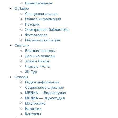
Пожертвование
О Лавре
Священноначалие
Общая информация
История
Электронная библиотека
Фотогалерея
Онлайн-трансляция
Святыни
Ближние пещеры
Дальние пещеры
Храмы Лавры
Чтимые иконы
3D Тур
Отделы
Отдел информации
Социальное служение
МЕДИА — Видеостудия
МЕДИА — Звукостудия
Мастерские
Вакансии
Контакты