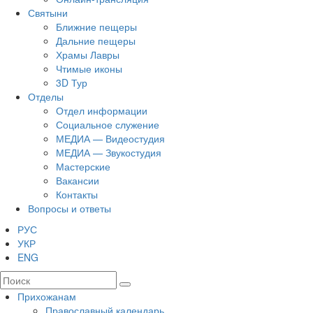
Святыни
Ближние пещеры
Дальние пещеры
Храмы Лавры
Чтимые иконы
3D Тур
Отделы
Отдел информации
Социальное служение
МЕДИА — Видеостудия
МЕДИА — Звукостудия
Мастерские
Вакансии
Контакты
Вопросы и ответы
РУС
УКР
ENG
Прихожанам
Православный календарь