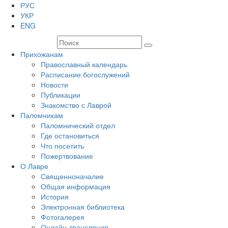
РУС
УКР
ENG
Прихожанам
Православный календарь
Расписание богослужений
Новости
Публикации
Знакомство с Лаврой
Паломникам
Паломнический отдел
Где остановиться
Что посетить
Пожертвование
О Лавре
Священноначалие
Общая информация
История
Электронная библиотека
Фотогалерея
Онлайн-трансляция