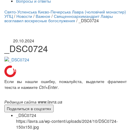
Вопросы и ответы
нлайн трансляция |
12 сентября
Свято-Успенська Києво-Печерська Лавра (чоловічий монастир)
УПЦ
/
Новости
/
Важное
/
Священноархимандрит Лавры
Название трансляции
возглавил воскресные богослужения
/
_DSC0724
20.10.2024
_DSC0724
Если вы нашли ошибку, пожалуйста, выделите фрагмент
текста и нажмите
Ctrl+Enter
.
Редакция сайта www.lavra.ua
Поделиться в соцсетях
_DSC0724
https://lavra.ua/wp-content/uploads/2024/10/DSC0724-
150x150.jpg