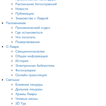
Расписание богослужений
Новости
Публикации
Знакомство с Лаврой
Паломникам
Паломнический отдел
Где остановиться
Что посетить
Пожертвование
О Лавре
Священноначалие
Общая информация
История
Электронная библиотека
Фотогалерея
Онлайн-трансляция
Святыни
Ближние пещеры
Дальние пещеры
Храмы Лавры
Чтимые иконы
3D Тур