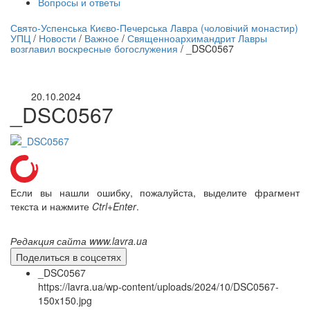
Вопросы и ответы
нлайн трансляция |
12 сентября
Свято-Успенська Києво-Печерська Лавра (чоловічий монастир)
УПЦ
/
Новости
/
Важное
/
Священноархимандрит Лавры
Название трансляции
возглавил воскресные богослужения
/
_DSC0567
20.10.2024
_DSC0567
Если вы нашли ошибку, пожалуйста, выделите фрагмент
текста и нажмите
Ctrl+Enter
.
Редакция сайта www.lavra.ua
Поделиться в соцсетях
_DSC0567
https://lavra.ua/wp-content/uploads/2024/10/DSC0567-
150x150.jpg