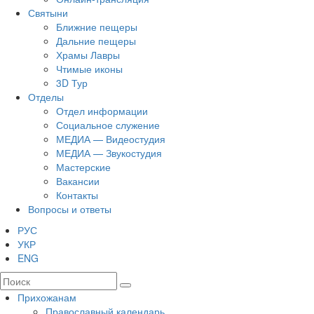
Святыни
Ближние пещеры
Дальние пещеры
Храмы Лавры
Чтимые иконы
3D Тур
Отделы
Отдел информации
Социальное служение
МЕДИА — Видеостудия
МЕДИА — Звукостудия
Мастерские
Вакансии
Контакты
Вопросы и ответы
РУС
УКР
ENG
Прихожанам
Православный календарь