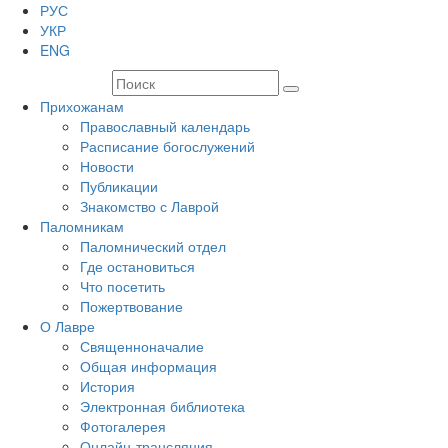
РУС
УКР
ENG
Прихожанам
Православный календарь
Расписание богослужений
Новости
Публикации
Знакомство с Лаврой
Паломникам
Паломнический отдел
Где остановиться
Что посетить
Пожертвование
О Лавре
Священноначалие
Общая информация
История
Электронная библиотека
Фотогалерея
Онлайн-трансляция