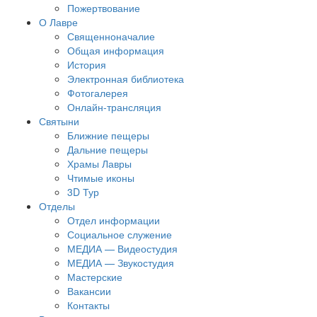
Пожертвование
О Лавре
Священноначалие
Общая информация
История
Электронная библиотека
Фотогалерея
Онлайн-трансляция
Святыни
Ближние пещеры
Дальние пещеры
Храмы Лавры
Чтимые иконы
3D Тур
Отделы
Отдел информации
Социальное служение
МЕДИА — Видеостудия
МЕДИА — Звукостудия
Мастерские
Вакансии
Контакты