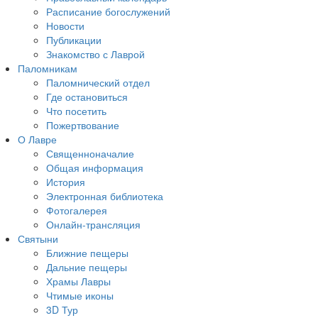
Расписание богослужений
Новости
Публикации
Знакомство с Лаврой
Паломникам
Паломнический отдел
Где остановиться
Что посетить
Пожертвование
О Лавре
Священноначалие
Общая информация
История
Электронная библиотека
Фотогалерея
Онлайн-трансляция
Святыни
Ближние пещеры
Дальние пещеры
Храмы Лавры
Чтимые иконы
3D Тур