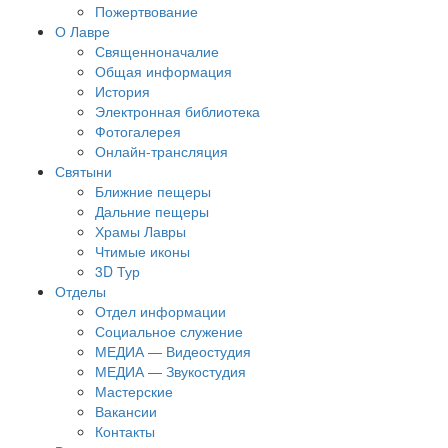
Пожертвование
О Лавре
Священноначалие
Общая информация
История
Электронная библиотека
Фотогалерея
Онлайн-трансляция
Святыни
Ближние пещеры
Дальние пещеры
Храмы Лавры
Чтимые иконы
3D Тур
Отделы
Отдел информации
Социальное служение
МЕДИА — Видеостудия
МЕДИА — Звукостудия
Мастерские
Вакансии
Контакты