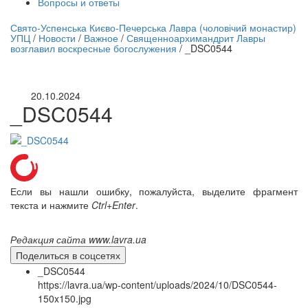
Вопросы и ответы
нлайн трансляция |
12 сентября
Свято-Успенська Києво-Печерська Лавра (чоловічий монастир)
УПЦ
/
Новости
/
Важное
/
Священноархимандрит Лавры
Название трансляции
возглавил воскресные богослужения
/
_DSC0544
20.10.2024
_DSC0544
Если вы нашли ошибку, пожалуйста, выделите фрагмент
текста и нажмите
Ctrl+Enter
.
Редакция сайта www.lavra.ua
Поделиться в соцсетях
_DSC0544
https://lavra.ua/wp-content/uploads/2024/10/DSC0544-
150x150.jpg