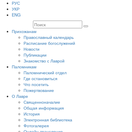
РУС
УКР
ENG
Прихожанам
Православный календарь
Расписание богослужений
Новости
Публикации
Знакомство с Лаврой
Паломникам
Паломнический отдел
Где остановиться
Что посетить
Пожертвование
О Лавре
Священноначалие
Общая информация
История
Электронная библиотека
Фотогалерея
Онлайн-трансляция