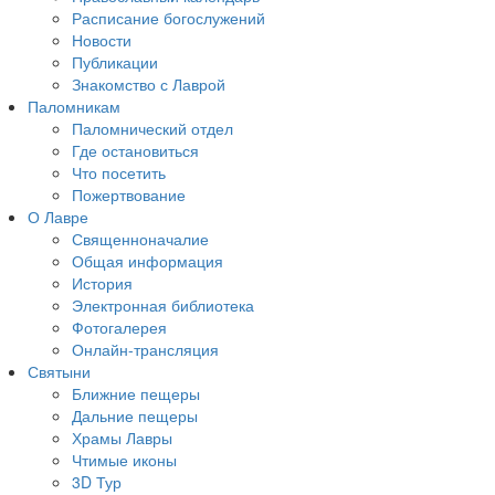
Расписание богослужений
Новости
Публикации
Знакомство с Лаврой
Паломникам
Паломнический отдел
Где остановиться
Что посетить
Пожертвование
О Лавре
Священноначалие
Общая информация
История
Электронная библиотека
Фотогалерея
Онлайн-трансляция
Святыни
Ближние пещеры
Дальние пещеры
Храмы Лавры
Чтимые иконы
3D Тур