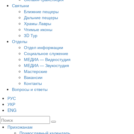
Святыни
Ближние пещеры
Дальние пещеры
Храмы Лавры
Чтимые иконы
3D Тур
Отделы
Отдел информации
Социальное служение
МЕДИА — Видеостудия
МЕДИА — Звукостудия
Мастерские
Вакансии
Контакты
Вопросы и ответы
РУС
УКР
ENG
Прихожанам
Православный календарь