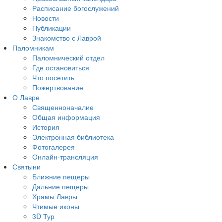
Расписание богослужений
Новости
Публикации
Знакомство с Лаврой
Паломникам
Паломнический отдел
Где остановиться
Что посетить
Пожертвование
О Лавре
Священноначалие
Общая информация
История
Электронная библиотека
Фотогалерея
Онлайн-трансляция
Святыни
Ближние пещеры
Дальние пещеры
Храмы Лавры
Чтимые иконы
3D Тур