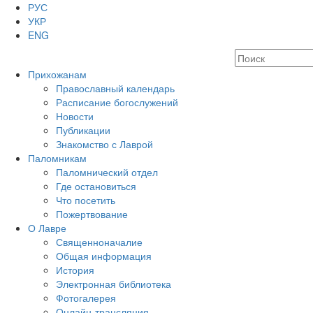
РУС
УКР
ENG
Прихожанам
Православный календарь
Расписание богослужений
Новости
Публикации
Знакомство с Лаврой
Паломникам
Паломнический отдел
Где остановиться
Что посетить
Пожертвование
О Лавре
Священноначалие
Общая информация
История
Электронная библиотека
Фотогалерея
Онлайн-трансляция