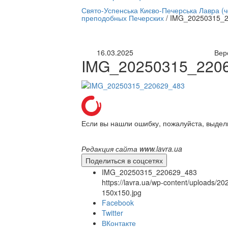
нлайн трансляция |
12 сентября
Свято-Успенська Києво-Печерська Лавра (
преподобных Печерских
/
IMG_20250315_2
Название трансляции
16.03.2025
Вер
IMG_20250315_220
Если вы нашли ошибку, пожалуйста, выдел
Редакция сайта www.lavra.ua
Поделиться в соцсетях
IMG_20250315_220629_483
https://lavra.ua/wp-content/uploads
150x150.jpg
Facebook
Twitter
ВКонтакте