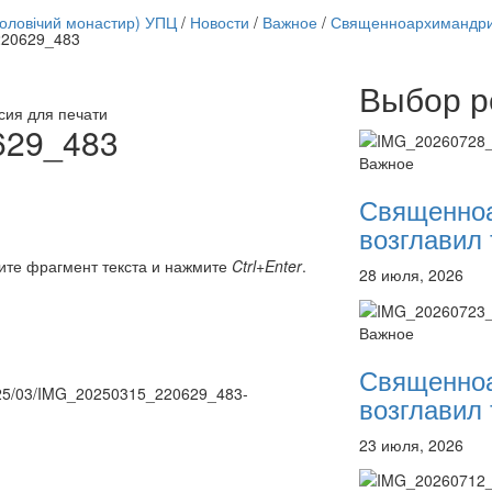
чоловічий монастир) УПЦ
/
Новости
/
Важное
/
Священноархимандрит
20629_483
Выбор р
Онлайн трансляции
сия для печати
12 сентября 2015
Назван
629_483
12 сентября 2015
Назван
Важное
12 сентября 2015
Назван
12 сентября 2015
Назван
Священно
12 сентября 2015
Назван
возглавил 
12 сентября 2015
Назван
12 сентября 2015
Назван
ите фрагмент текста и нажмите
Ctrl+Enter
.
28 июля, 2026
12 сентября 2015
Назван
Перейти к архиву
Важное
Священно
/2025/03/IMG_20250315_220629_483-
возглавил 
23 июля, 2026