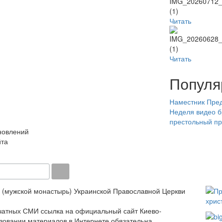
Читать
Читать
Популя
Наместник
Пред
Неделя
видео
б
престольный пр
новлений
йта
 (мужской монастырь) Украинской Православной Церкви
ечатных СМИ ссылка на официальный сайт Киево-
зовании материалов в Интернете обязательна