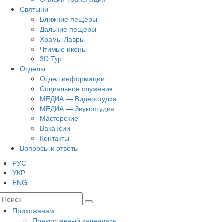
Святыни
Ближние пещеры
Дальние пещеры
Храмы Лавры
Чтимые иконы
3D Тур
Отделы
Отдел информации
Социальное служение
МЕДИА — Видеостудия
МЕДИА — Звукостудия
Мастерские
Вакансии
Контакты
Вопросы и ответы
РУС
УКР
ENG
Прихожанам
Православный календарь