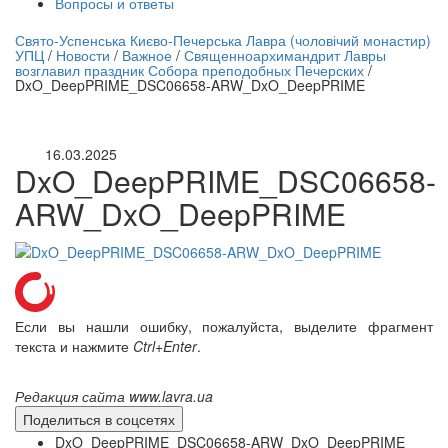
Вопросы и ответы
нлайн трансляция |
12 сентября
Свято-Успенська Києво-Печерська Лавра (чоловічий монастир)
УПЦ
/
Новости
/
Важное
/
Священноархимандрит Лавры
Название трансляции
возглавил праздник Собора преподобных Печерских
/
DxO_DeepPRIME_DSC06658-ARW_DxO_DeepPRIME
16.03.2025
DxO_DeepPRIME_DSC06658-
ARW_DxO_DeepPRIME
Если вы нашли ошибку, пожалуйста, выделите фрагмент
текста и нажмите
Ctrl+Enter
.
Редакция сайта www.lavra.ua
Поделиться в соцсетях
DxO_DeepPRIME_DSC06658-ARW_DxO_DeepPRIME