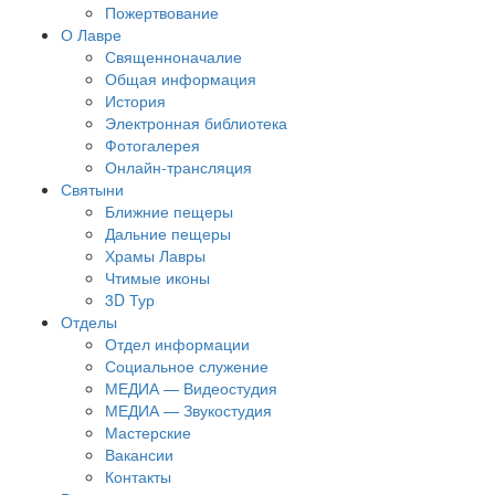
Пожертвование
О Лавре
Священноначалие
Общая информация
История
Электронная библиотека
Фотогалерея
Онлайн-трансляция
Святыни
Ближние пещеры
Дальние пещеры
Храмы Лавры
Чтимые иконы
3D Тур
Отделы
Отдел информации
Социальное служение
МЕДИА — Видеостудия
МЕДИА — Звукостудия
Мастерские
Вакансии
Контакты