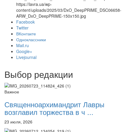
https://lavra.ua/wp-
content/uploads/2025/03/DxO_DeepPRIME_DSC06658-
ARW_DxO_DeepPRIME-150x150.jpg
Facebook
Онлайн трансляции
Веб-камеры
Twitter
12 сентября 2015
Название трансляции
ВКонтакте
12 сентября 2015
Название трансляции
Одноклассники
12 сентября 2015
Название трансляции
Mail.ru
12 сентября 2015
Название трансляции
Google+
12 сентября 2015
Название трансляции
Livejournal
12 сентября 2015
Название трансляции
12 сентября 2015
Название трансляции
Выбор редакции
12 сентября 2015
Название трансляции
Перейти к архиву
Важное
Священноархимандрит Лавры
возглавил торжества в ч ...
23 июля, 2026