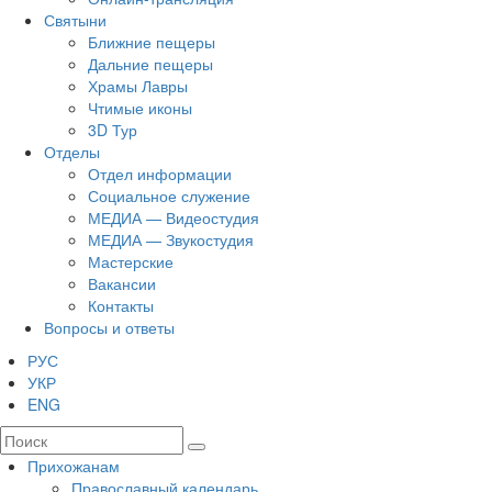
Святыни
Ближние пещеры
Дальние пещеры
Храмы Лавры
Чтимые иконы
3D Тур
Отделы
Отдел информации
Социальное служение
МЕДИА — Видеостудия
МЕДИА — Звукостудия
Мастерские
Вакансии
Контакты
Вопросы и ответы
РУС
УКР
ENG
Прихожанам
Православный календарь