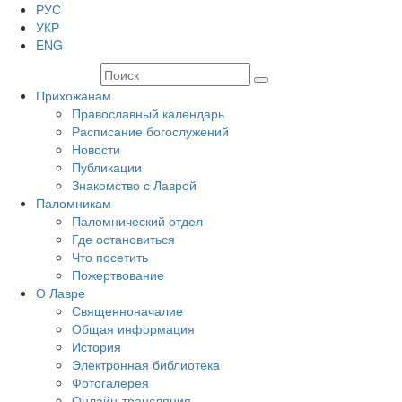
РУС
УКР
ENG
Прихожанам
Православный календарь
Расписание богослужений
Новости
Публикации
Знакомство с Лаврой
Паломникам
Паломнический отдел
Где остановиться
Что посетить
Пожертвование
О Лавре
Священноначалие
Общая информация
История
Электронная библиотека
Фотогалерея
Онлайн-трансляция