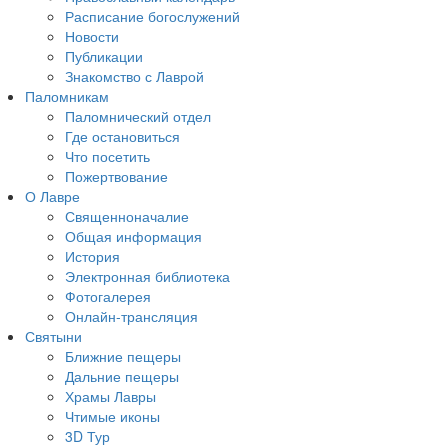
Расписание богослужений
Новости
Публикации
Знакомство с Лаврой
Паломникам
Паломнический отдел
Где остановиться
Что посетить
Пожертвование
О Лавре
Священноначалие
Общая информация
История
Электронная библиотека
Фотогалерея
Онлайн-трансляция
Святыни
Ближние пещеры
Дальние пещеры
Храмы Лавры
Чтимые иконы
3D Тур