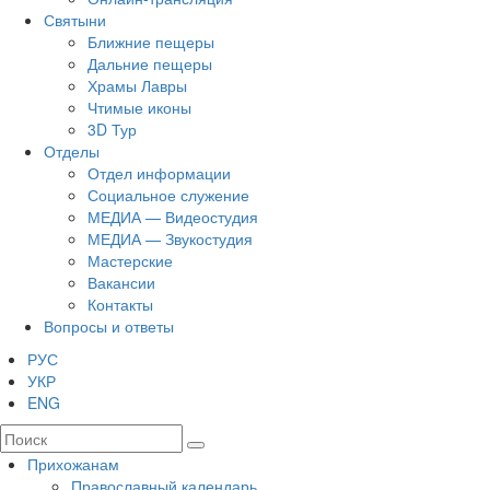
Святыни
Ближние пещеры
Дальние пещеры
Храмы Лавры
Чтимые иконы
3D Тур
Отделы
Отдел информации
Социальное служение
МЕДИА — Видеостудия
МЕДИА — Звукостудия
Мастерские
Вакансии
Контакты
Вопросы и ответы
РУС
УКР
ENG
Прихожанам
Православный календарь