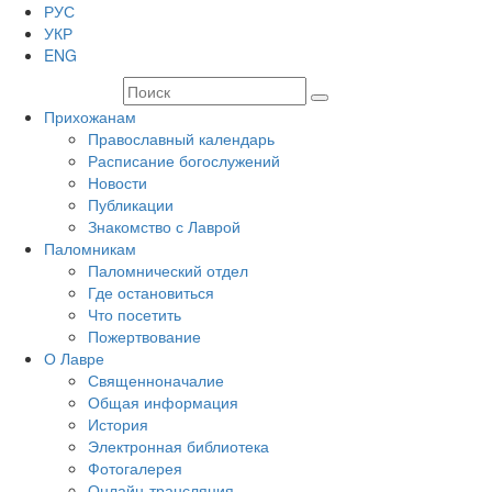
РУС
УКР
ENG
Прихожанам
Православный календарь
Расписание богослужений
Новости
Публикации
Знакомство с Лаврой
Паломникам
Паломнический отдел
Где остановиться
Что посетить
Пожертвование
О Лавре
Священноначалие
Общая информация
История
Электронная библиотека
Фотогалерея
Онлайн-трансляция