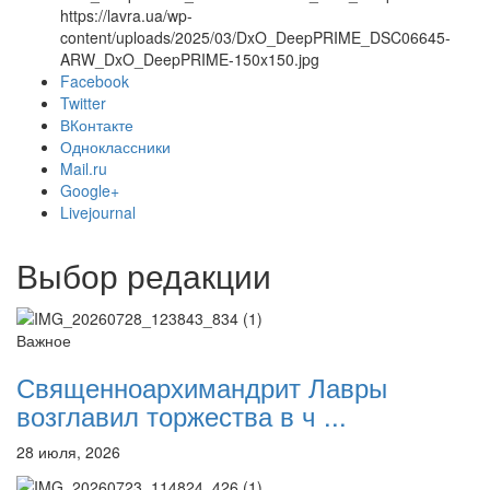
https://lavra.ua/wp-
content/uploads/2025/03/DxO_DeepPRIME_DSC06645-
ARW_DxO_DeepPRIME-150x150.jpg
Facebook
Онлайн трансляции
Веб-камеры
Twitter
12 сентября 2015
Название трансляции
ВКонтакте
12 сентября 2015
Название трансляции
Одноклассники
12 сентября 2015
Название трансляции
Mail.ru
12 сентября 2015
Название трансляции
Google+
12 сентября 2015
Название трансляции
Livejournal
12 сентября 2015
Название трансляции
12 сентября 2015
Название трансляции
Выбор редакции
12 сентября 2015
Название трансляции
Перейти к архиву
Важное
Священноархимандрит Лавры
возглавил торжества в ч ...
28 июля, 2026