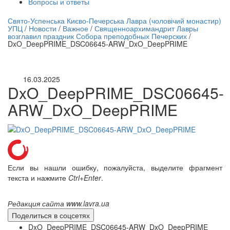
Вопросы и ответы
нлайн трансляция |
12 сентября
Свято-Успенська Києво-Печерська Лавра (чоловічий монастир)
УПЦ
/
Новости
/
Важное
/
Священноархимандрит Лавры
Название трансляции
возглавил праздник Собора преподобных Печерских
/
DxO_DeepPRIME_DSC06645-ARW_DxO_DeepPRIME
16.03.2025
DxO_DeepPRIME_DSC06645-
ARW_DxO_DeepPRIME
Если вы нашли ошибку, пожалуйста, выделите фрагмент
текста и нажмите
Ctrl+Enter
.
Редакция сайта www.lavra.ua
Поделиться в соцсетях
DxO_DeepPRIME_DSC06645-ARW_DxO_DeepPRIME