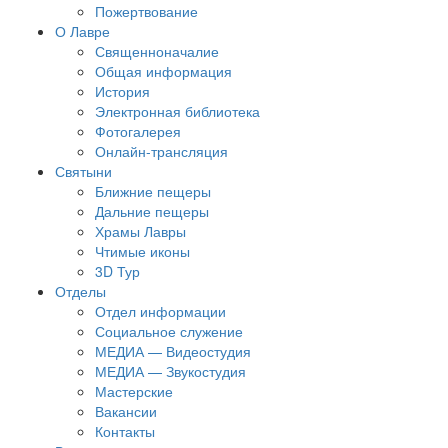
Пожертвование
О Лавре
Священноначалие
Общая информация
История
Электронная библиотека
Фотогалерея
Онлайн-трансляция
Святыни
Ближние пещеры
Дальние пещеры
Храмы Лавры
Чтимые иконы
3D Тур
Отделы
Отдел информации
Социальное служение
МЕДИА — Видеостудия
МЕДИА — Звукостудия
Мастерские
Вакансии
Контакты