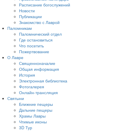
Расписание богослужений
Новости
Публикации
Знакомство с Лаврой
Паломникам
Паломнический отдел
Где остановиться
Что посетить
Пожертвование
О Лавре
Священноначалие
Общая информация
История
Электронная библиотека
Фотогалерея
Онлайн-трансляция
Святыни
Ближние пещеры
Дальние пещеры
Храмы Лавры
Чтимые иконы
3D Тур