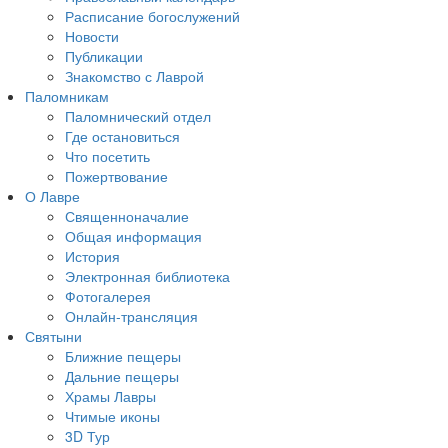
Расписание богослужений
Новости
Публикации
Знакомство с Лаврой
Паломникам
Паломнический отдел
Где остановиться
Что посетить
Пожертвование
О Лавре
Священноначалие
Общая информация
История
Электронная библиотека
Фотогалерея
Онлайн-трансляция
Святыни
Ближние пещеры
Дальние пещеры
Храмы Лавры
Чтимые иконы
3D Тур