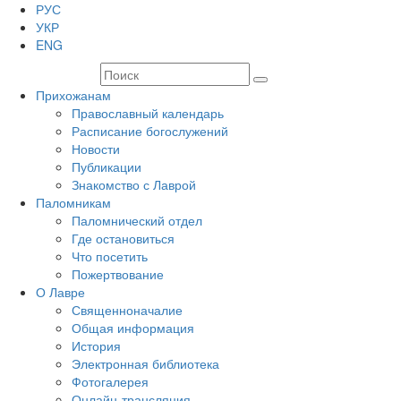
РУС
УКР
ENG
Прихожанам
Православный календарь
Расписание богослужений
Новости
Публикации
Знакомство с Лаврой
Паломникам
Паломнический отдел
Где остановиться
Что посетить
Пожертвование
О Лавре
Священноначалие
Общая информация
История
Электронная библиотека
Фотогалерея
Онлайн-трансляция