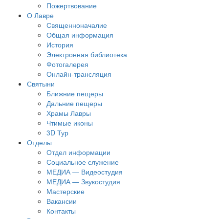
Пожертвование
О Лавре
Священноначалие
Общая информация
История
Электронная библиотека
Фотогалерея
Онлайн-трансляция
Святыни
Ближние пещеры
Дальние пещеры
Храмы Лавры
Чтимые иконы
3D Тур
Отделы
Отдел информации
Социальное служение
МЕДИА — Видеостудия
МЕДИА — Звукостудия
Мастерские
Вакансии
Контакты