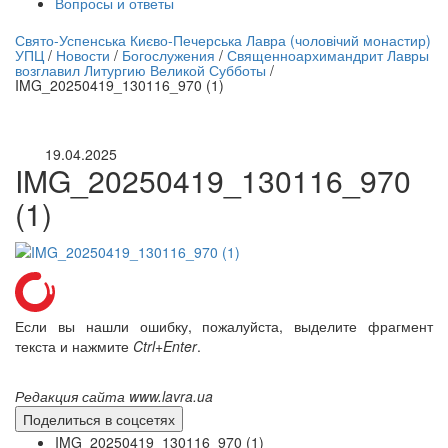
Вопросы и ответы
нлайн трансляция |
12 сентября
Свято-Успенська Києво-Печерська Лавра (чоловічий монастир)
УПЦ
/
Новости
/
Богослужения
/
Священноархимандрит Лавры
Название трансляции
возглавил Литургию Великой Субботы
/
IMG_20250419_130116_970 (1)
19.04.2025
IMG_20250419_130116_970
(1)
Если вы нашли ошибку, пожалуйста, выделите фрагмент
текста и нажмите
Ctrl+Enter
.
Редакция сайта www.lavra.ua
Поделиться в соцсетях
IMG_20250419_130116_970 (1)