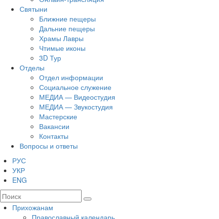
Святыни
Ближние пещеры
Дальние пещеры
Храмы Лавры
Чтимые иконы
3D Тур
Отделы
Отдел информации
Социальное служение
МЕДИА — Видеостудия
МЕДИА — Звукостудия
Мастерские
Вакансии
Контакты
Вопросы и ответы
РУС
УКР
ENG
Прихожанам
Православный календарь