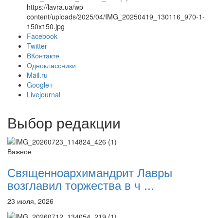
https://lavra.ua/wp-
content/uploads/2025/04/IMG_20250419_130116_970-1-
150x150.jpg
Facebook
Онлайн трансляции
Веб-камеры
Twitter
12 сентября 2015
Название трансляции
ВКонтакте
12 сентября 2015
Название трансляции
Одноклассники
12 сентября 2015
Название трансляции
Mail.ru
12 сентября 2015
Название трансляции
Google+
12 сентября 2015
Название трансляции
Livejournal
12 сентября 2015
Название трансляции
12 сентября 2015
Название трансляции
Выбор редакции
12 сентября 2015
Название трансляции
Перейти к архиву
Важное
Священноархимандрит Лавры
возглавил торжества в ч ...
23 июля, 2026