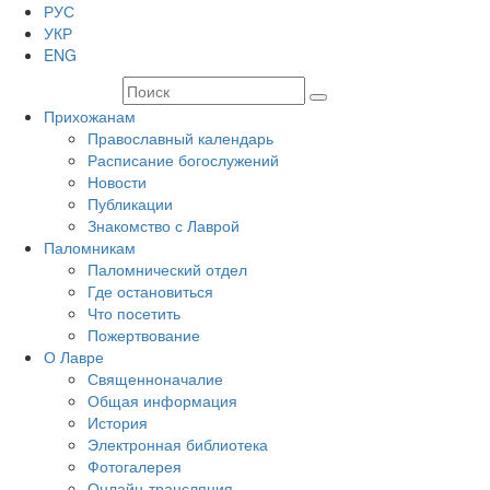
РУС
УКР
ENG
Прихожанам
Православный календарь
Расписание богослужений
Новости
Публикации
Знакомство с Лаврой
Паломникам
Паломнический отдел
Где остановиться
Что посетить
Пожертвование
О Лавре
Священноначалие
Общая информация
История
Электронная библиотека
Фотогалерея
Онлайн-трансляция