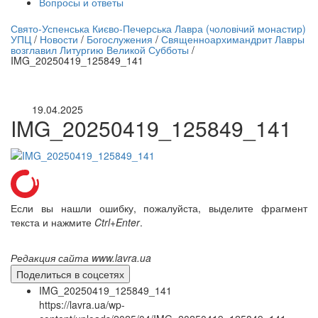
Вопросы и ответы
нлайн трансляция |
12 сентября
Свято-Успенська Києво-Печерська Лавра (чоловічий монастир)
УПЦ
/
Новости
/
Богослужения
/
Священноархимандрит Лавры
Название трансляции
возглавил Литургию Великой Субботы
/
IMG_20250419_125849_141
19.04.2025
IMG_20250419_125849_141
Если вы нашли ошибку, пожалуйста, выделите фрагмент
текста и нажмите
Ctrl+Enter
.
Редакция сайта www.lavra.ua
Поделиться в соцсетях
IMG_20250419_125849_141
https://lavra.ua/wp-