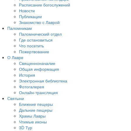
Расписание богослужений
Новости
Публикации
Знакомство с Лаврой
Паломникам
Паломнический отдел
Где остановиться
Что посетить
Пожертвование
О Лавре
Священноначалие
Общая информация
История
Электронная библиотека
Фотогалерея
Онлайн-трансляция
Святыни
Ближние пещеры
Дальние пещеры
Храмы Лавры
Чтимые иконы
3D Тур