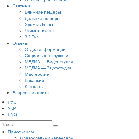
Святыни
Ближние пещеры
Дальние пещеры
Храмы Лавры
Чтимые иконы
3D Тур
Отделы
Отдел информации
Социальное служение
МЕДИА — Видеостудия
МЕДИА — Звукостудия
Мастерские
Вакансии
Контакты
Вопросы и ответы
РУС
УКР
ENG
Прихожанам
Православный календарь