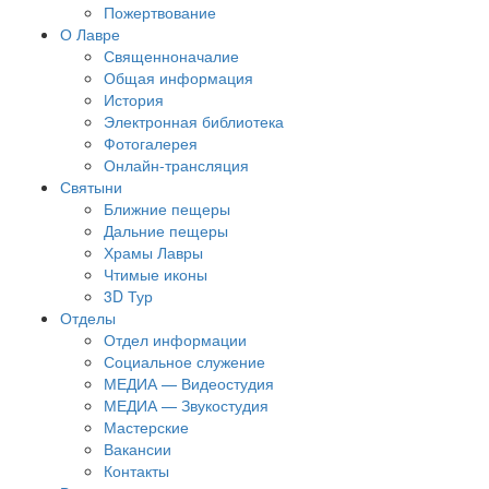
Пожертвование
О Лавре
Священноначалие
Общая информация
История
Электронная библиотека
Фотогалерея
Онлайн-трансляция
Святыни
Ближние пещеры
Дальние пещеры
Храмы Лавры
Чтимые иконы
3D Тур
Отделы
Отдел информации
Социальное служение
МЕДИА — Видеостудия
МЕДИА — Звукостудия
Мастерские
Вакансии
Контакты