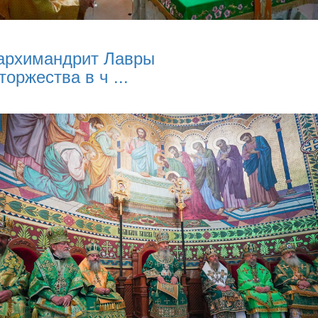
архимандрит Лавры
торжества в ч ...