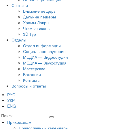
Святыни
Ближние пещеры
Дальние пещеры
Храмы Лавры
Чтимые иконы
3D Тур
Отделы
Отдел информации
Социальное служение
МЕДИА — Видеостудия
МЕДИА — Звукостудия
Мастерские
Вакансии
Контакты
Вопросы и ответы
РУС
УКР
ENG
Прихожанам
Православный календарь