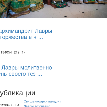
архимандрит Лавры
торжества в ч ...
 Лавры молитвенно
нь своего тез ...
публикации
Священноархимандрит
Лавры возглавил