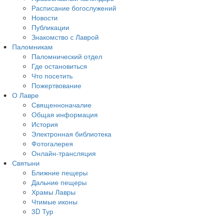
Расписание богослужений
Новости
Публикации
Знакомство с Лаврой
Паломникам
Паломнический отдел
Где остановиться
Что посетить
Пожертвование
О Лавре
Священноначалие
Общая информация
История
Электронная библиотека
Фотогалерея
Онлайн-трансляция
Святыни
Ближние пещеры
Дальние пещеры
Храмы Лавры
Чтимые иконы
3D Тур