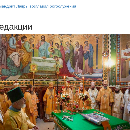
андрит Лавры возглавил богослужения
едакции
Веб-камеры
ие трансляции
ие трансляции
ие трансляции
ие трансляции
ие трансляции
ие трансляции
ие трансляции
ие трансляции