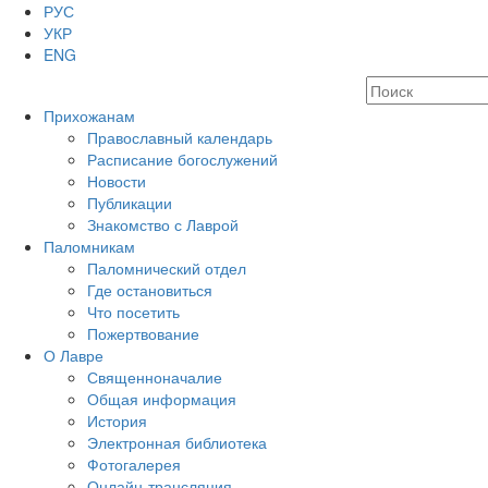
РУС
УКР
ENG
Прихожанам
Православный календарь
Расписание богослужений
Новости
Публикации
Знакомство с Лаврой
Паломникам
Паломнический отдел
Где остановиться
Что посетить
Пожертвование
О Лавре
Священноначалие
Общая информация
История
Электронная библиотека
Фотогалерея
Онлайн-трансляция