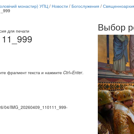
чоловічий монастир) УПЦ
/
Новости
/
Богослужения
/
Священноархим
1_999
Выбор р
Онлайн трансляции
сия для печати
12 сентября 2015
Назван
111_999
12 сентября 2015
Назван
12 сентября 2015
Назван
12 сентября 2015
Назван
12 сентября 2015
Назван
12 сентября 2015
Назван
12 сентября 2015
Назван
ите фрагмент текста и нажмите
Ctrl+Enter
.
12 сентября 2015
Назван
Перейти к архиву
/2026/04/IMG_20260409_110111_999-