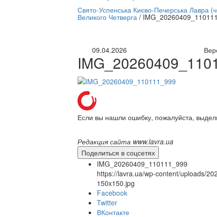
нлайн трансляция |
12 сентября
Свято-Успенська Києво-Печерська Лавра (
Великого Четверга
/
IMG_20260409_11011
Название трансляции
09.04.2026
Вер
IMG_20260409_110
Если вы нашли ошибку, пожалуйста, выдел
Редакция сайта www.lavra.ua
Поделиться в соцсетях
IMG_20260409_110111_999
https://lavra.ua/wp-content/uploads
150x150.jpg
Facebook
Twitter
ВКонтакте