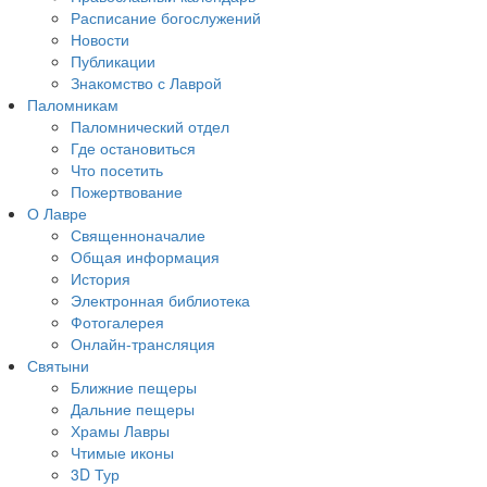
Расписание богослужений
Новости
Публикации
Знакомство с Лаврой
Паломникам
Паломнический отдел
Где остановиться
Что посетить
Пожертвование
О Лавре
Священноначалие
Общая информация
История
Электронная библиотека
Фотогалерея
Онлайн-трансляция
Святыни
Ближние пещеры
Дальние пещеры
Храмы Лавры
Чтимые иконы
3D Тур