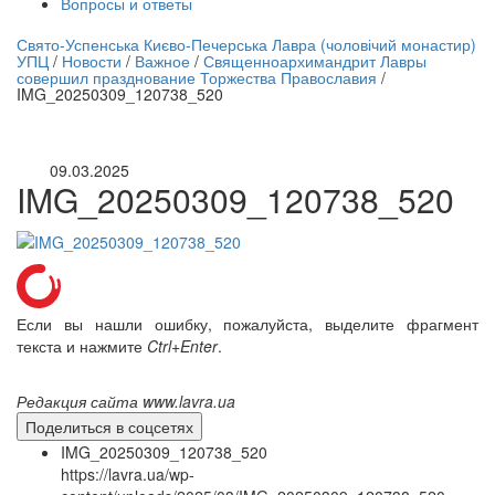
Вопросы и ответы
нлайн трансляция |
12 сентября
Свято-Успенська Києво-Печерська Лавра (чоловічий монастир)
УПЦ
/
Новости
/
Важное
/
Священноархимандрит Лавры
Название трансляции
совершил празднование Торжества Православия
/
IMG_20250309_120738_520
09.03.2025
IMG_20250309_120738_520
Если вы нашли ошибку, пожалуйста, выделите фрагмент
текста и нажмите
Ctrl+Enter
.
Редакция сайта www.lavra.ua
Поделиться в соцсетях
IMG_20250309_120738_520
https://lavra.ua/wp-