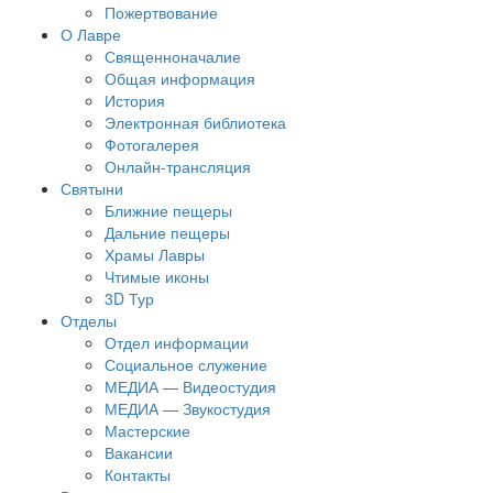
Пожертвование
О Лавре
Священноначалие
Общая информация
История
Электронная библиотека
Фотогалерея
Онлайн-трансляция
Святыни
Ближние пещеры
Дальние пещеры
Храмы Лавры
Чтимые иконы
3D Тур
Отделы
Отдел информации
Социальное служение
МЕДИА — Видеостудия
МЕДИА — Звукостудия
Мастерские
Вакансии
Контакты