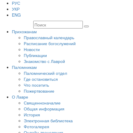
РУС
УКР
ENG
Прихожанам
Православный календарь
Расписание богослужений
Новости
Публикации
Знакомство с Лаврой
Паломникам
Паломнический отдел
Где остановиться
Что посетить
Пожертвование
О Лавре
Священноначалие
Общая информация
История
Электронная библиотека
Фотогалерея
Онлайн-трансляция