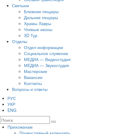
Святыни
Ближние пещеры
Дальние пещеры
Храмы Лавры
Чтимые иконы
3D Тур
Отделы
Отдел информации
Социальное служение
МЕДИА — Видеостудия
МЕДИА — Звукостудия
Мастерские
Вакансии
Контакты
Вопросы и ответы
РУС
УКР
ENG
Прихожанам
Православный календарь