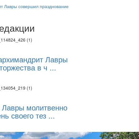
т Лавры совершил празднование
едакции
Веб-камеры
ие трансляции
ие трансляции
ие трансляции
ие трансляции
архимандрит Лавры
ие трансляции
торжества в ч ...
ие трансляции
ие трансляции
ие трансляции
 Лавры молитвенно
нь своего тез ...