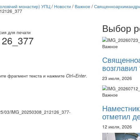
чоловічий монастир) УПЦ
/
Новости
/
Важное
/
Священноархимандри
12126_377
Выбор р
Онлайн трансляции
сия для печати
12 сентября 2015
Назван
126_377
12 сентября 2015
Назван
Важное
12 сентября 2015
Назван
12 сентября 2015
Назван
Священно
12 сентября 2015
Назван
возглавил 
12 сентября 2015
Назван
12 сентября 2015
Назван
ите фрагмент текста и нажмите
Ctrl+Enter
.
23 июля, 2026
12 сентября 2015
Назван
Перейти к архиву
Важное
Наместник
/2025/03/IMG_20250308_212126_377-
отметил де
12 июля, 2026