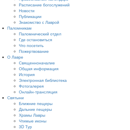
Расписание богослужений
Новости
Публикации
Знакомство с Лаврой
Паломникам
Паломнический отдел
Где остановиться
Что посетить
Пожертвование
О Лавре
Священноначалие
Общая информация
История
Электронная библиотека
Фотогалерея
Онлайн-трансляция
Святыни
Ближние пещеры
Дальние пещеры
Храмы Лавры
Чтимые иконы
3D Тур