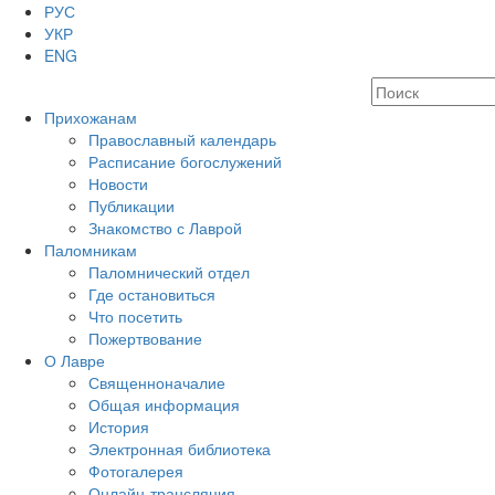
РУС
УКР
ENG
Прихожанам
Православный календарь
Расписание богослужений
Новости
Публикации
Знакомство с Лаврой
Паломникам
Паломнический отдел
Где остановиться
Что посетить
Пожертвование
О Лавре
Священноначалие
Общая информация
История
Электронная библиотека
Фотогалерея
Онлайн-трансляция