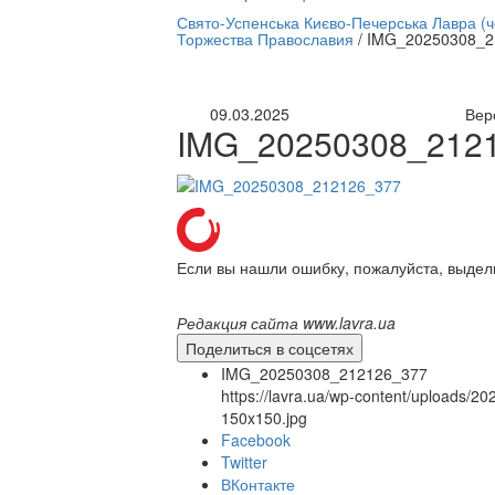
нлайн трансляция |
12 сентября
Свято-Успенська Києво-Печерська Лавра (
Торжества Православия
/
IMG_20250308_2
Название трансляции
09.03.2025
Вер
IMG_20250308_212
Если вы нашли ошибку, пожалуйста, выдел
Редакция сайта www.lavra.ua
Поделиться в соцсетях
IMG_20250308_212126_377
https://lavra.ua/wp-content/uploads
150x150.jpg
Facebook
Twitter
ВКонтакте