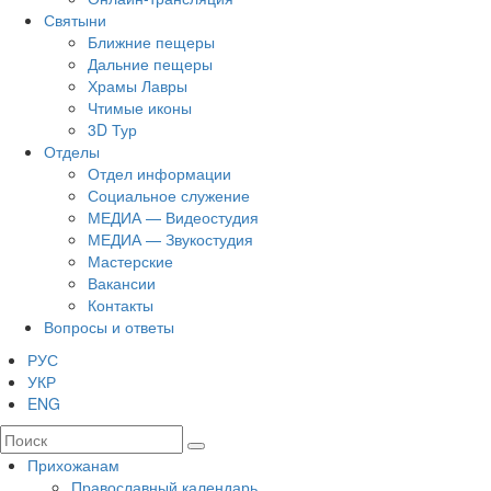
Святыни
Ближние пещеры
Дальние пещеры
Храмы Лавры
Чтимые иконы
3D Тур
Отделы
Отдел информации
Социальное служение
МЕДИА — Видеостудия
МЕДИА — Звукостудия
Мастерские
Вакансии
Контакты
Вопросы и ответы
РУС
УКР
ENG
Прихожанам
Православный календарь