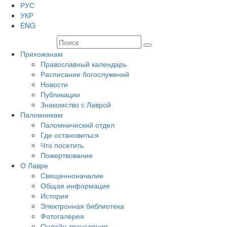
РУС
УКР
ENG
Прихожанам
Православный календарь
Расписание богослужений
Новости
Публикации
Знакомство с Лаврой
Паломникам
Паломнический отдел
Где остановиться
Что посетить
Пожертвование
О Лавре
Священноначалие
Общая информация
История
Электронная библиотека
Фотогалерея
Онлайн-трансляция