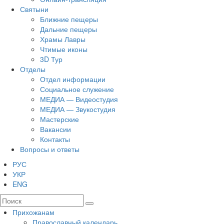
Святыни
Ближние пещеры
Дальние пещеры
Храмы Лавры
Чтимые иконы
3D Тур
Отделы
Отдел информации
Социальное служение
МЕДИА — Видеостудия
МЕДИА — Звукостудия
Мастерские
Вакансии
Контакты
Вопросы и ответы
РУС
УКР
ENG
Прихожанам
Православный календарь