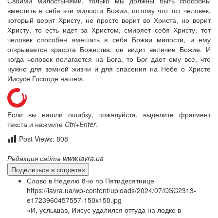
Своими милостынями, только мы должны быть способны
вместить в себя эти милости Божии, потому что тот человек,
который верит Христу, не просто верит во Христа, но верит
Христу, то есть идет за Христом, смиряет себя Христу, тот
человек способен вмешать в себя Божии милости, и ему
открывается красота Божества, он видит величие Божие. И
когда человек полагается на Бога, то Бог дает ему все, что
нужно для земной жизни и для спасения на Небе о Христе
Иисусе Господе нашем.
Если вы нашли ошибку, пожалуйста, выделите фрагмент
текста и нажмите
Ctrl+Enter
.
Post Views:
808
Редакция сайта www.lavra.ua
Поделиться в соцсетях
Слово в Неделю 8-ю по Пятидесятнице
https://lavra.ua/wp-content/uploads/2024/07/DSC2313-
e1723960457557-150x150.jpg
«И, услышав, Иисус удалился оттуда на лодке в