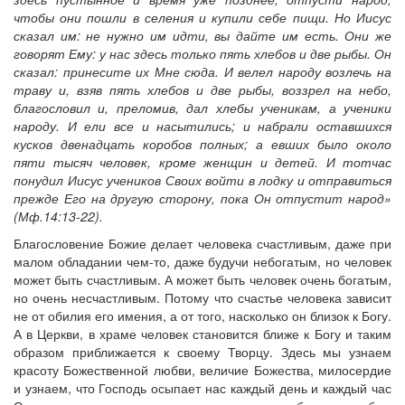
чтобы они пошли в селения и купили себе пищи. Но Иисус
сказал им: не нужно им идти, вы дайте им есть. Они же
говорят Ему: у нас здесь только пять хлебов и две рыбы. Он
сказал: принесите их Мне сюда. И велел народу возлечь на
Онлайн трансляции
Веб-камеры
траву и, взяв пять хлебов и две рыбы, воззрел на небо,
12 сентября 2015
Название трансляции
благословил и, преломив, дал хлебы ученикам, а ученики
12 сентября 2015
Название трансляции
народу. И ели все и насытились; и набрали оставшихся
12 сентября 2015
Название трансляции
кусков двенадцать коробов полных; а евших было около
12 сентября 2015
Название трансляции
пяти тысяч человек, кроме женщин и детей. И тотчас
12 сентября 2015
Название трансляции
понудил Иисус учеников Своих войти в лодку и отправиться
12 сентября 2015
Название трансляции
прежде Его на другую сторону, пока Он отпустит народ»
12 сентября 2015
Название трансляции
(Мф.14:13-22).
12 сентября 2015
Название трансляции
Благословение Божие делает человека счастливым, даже при
Перейти к архиву
малом обладании чем-то, даже будучи небогатым, но человек
может быть счастливым. А может быть человек очень богатым,
но очень несчастливым. Потому что счастье человека зависит
не от обилия его имения, а от того, насколько он близок к Богу.
А в Церкви, в храме человек становится ближе к Богу и таким
образом приближается к своему Творцу. Здесь мы узнаем
красоту Божественной любви, величие Божества, милосердие
и узнаем, что Господь осыпает нас каждый день и каждый час