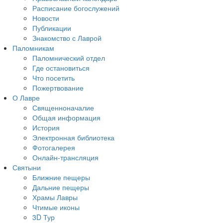
Расписание богослужений
Новости
Публикации
Знакомство с Лаврой
Паломникам
Паломнический отдел
Где остановиться
Что посетить
Пожертвование
О Лавре
Священноначалие
Общая информация
История
Электронная библиотека
Фотогалерея
Онлайн-трансляция
Святыни
Ближние пещеры
Дальние пещеры
Храмы Лавры
Чтимые иконы
3D Тур