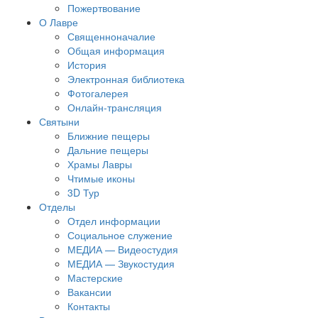
Пожертвование
О Лавре
Священноначалие
Общая информация
История
Электронная библиотека
Фотогалерея
Онлайн-трансляция
Святыни
Ближние пещеры
Дальние пещеры
Храмы Лавры
Чтимые иконы
3D Тур
Отделы
Отдел информации
Социальное служение
МЕДИА — Видеостудия
МЕДИА — Звукостудия
Мастерские
Вакансии
Контакты