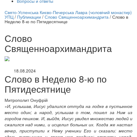
Вопросы и ответы
нлайн трансляция |
12 сентября
Свято-Успенська Києво-Печерська Лавра (чоловічий монастир)
УПЦ
/
Публикации
/
Слово Священноархимандрита
/
Слово в
Название трансляции
Неделю 8-ю по Пятидесятнице
Слово
Священноархимандрита
18.08.2024
Слово в Неделю 8-ю по
Пятидесятнице
Митрополит Онуфрій
«И, услышав, Иисус удалился оттуда на лодке в пустынное
место один; а народ, услышав о том, пошел за Ним из
городов пешком. И, выйдя, Иисус увидел множество людей и
сжалился над ними, и исцелил больных их. Когда же настал
вечер, приступили к Нему ученики Его и сказали: место
здесь пустынное и время уже позднее; отпусти народ,