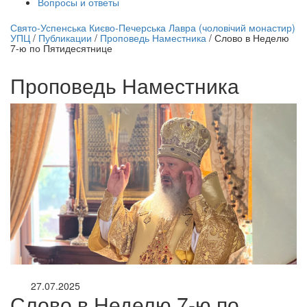
Вопросы и ответы
нлайн трансляция |
12 сентября
Свято-Успенська Києво-Печерська Лавра (чоловічий монастир)
УПЦ
/
Публикации
/
Проповедь Наместника
/
Слово в Неделю
Название трансляции
7-ю по Пятидесятнице
Проповедь Наместника
27.07.2025
Слово в Неделю 7-ю по