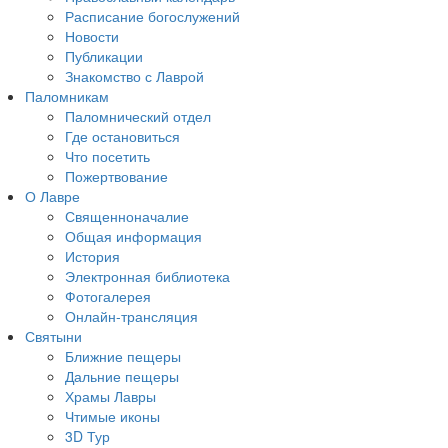
Расписание богослужений
Новости
Публикации
Знакомство с Лаврой
Паломникам
Паломнический отдел
Где остановиться
Что посетить
Пожертвование
О Лавре
Священноначалие
Общая информация
История
Электронная библиотека
Фотогалерея
Онлайн-трансляция
Святыни
Ближние пещеры
Дальние пещеры
Храмы Лавры
Чтимые иконы
3D Тур