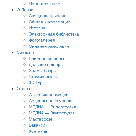
Пожертвование
О Лавре
Священноначалие
Общая информация
История
Электронная библиотека
Фотогалерея
Онлайн-трансляция
Святыни
Ближние пещеры
Дальние пещеры
Храмы Лавры
Чтимые иконы
3D Тур
Отделы
Отдел информации
Социальное служение
МЕДИА — Видеостудия
МЕДИА — Звукостудия
Мастерские
Вакансии
Контакты