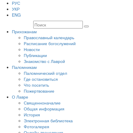
РУС
УКР
ENG
Прихожанам
Православный календарь
Расписание богослужений
Новости
Публикации
Знакомство с Лаврой
Паломникам
Паломнический отдел
Где остановиться
Что посетить
Пожертвование
О Лавре
Священноначалие
Общая информация
История
Электронная библиотека
Фотогалерея
Онлайн-трансляция