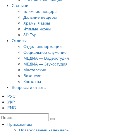
Святыни
Ближние пещеры
Дальние пещеры
Храмы Лавры
Чтимые иконы
3D Тур
Отделы
Отдел информации
Социальное служение
МЕДИА — Видеостудия
МЕДИА — Звукостудия
Мастерские
Вакансии
Контакты
Вопросы и ответы
РУС
УКР
ENG
Прихожанам
Православный календарь