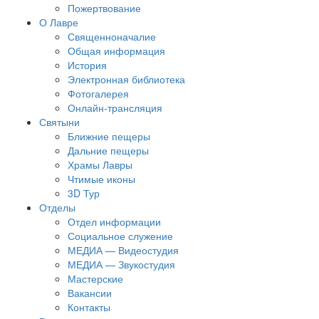
Пожертвование
О Лавре
Священноначалие
Общая информация
История
Электронная библиотека
Фотогалерея
Онлайн-трансляция
Святыни
Ближние пещеры
Дальние пещеры
Храмы Лавры
Чтимые иконы
3D Тур
Отделы
Отдел информации
Социальное служение
МЕДИА — Видеостудия
МЕДИА — Звукостудия
Мастерские
Вакансии
Контакты