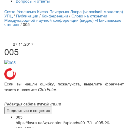
Вопросы и ответы
нлайн трансляция |
12 сентября
Свято-Успенська Києво-Печерська Лавра (чоловічий монастир)
УПЦ
/
Публикации
/
Конференции
/
Слово на открытии
Название трансляции
Международной научной конференции (видео) «Паисиевские
чтения»
/
005
27.11.2017
005
Если вы нашли ошибку, пожалуйста, выделите фрагмент
текста и нажмите
Ctrl+Enter
.
Редакция сайта www.lavra.ua
Поделиться в соцсетях
005
https://lavra.ua/wp-content/uploads/2017/11/005-26-