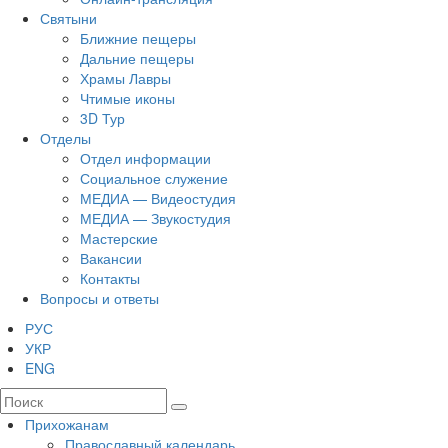
Святыни
Ближние пещеры
Дальние пещеры
Храмы Лавры
Чтимые иконы
3D Тур
Отделы
Отдел информации
Социальное служение
МЕДИА — Видеостудия
МЕДИА — Звукостудия
Мастерские
Вакансии
Контакты
Вопросы и ответы
РУС
УКР
ENG
Прихожанам
Православный календарь