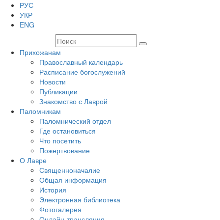
РУС
УКР
ENG
Прихожанам
Православный календарь
Расписание богослужений
Новости
Публикации
Знакомство с Лаврой
Паломникам
Паломнический отдел
Где остановиться
Что посетить
Пожертвование
О Лавре
Священноначалие
Общая информация
История
Электронная библиотека
Фотогалерея
Онлайн-трансляция