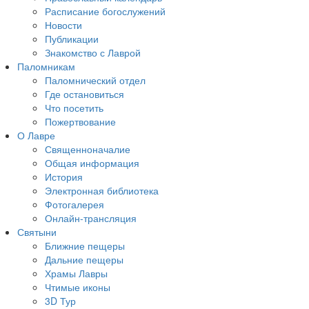
Расписание богослужений
Новости
Публикации
Знакомство с Лаврой
Паломникам
Паломнический отдел
Где остановиться
Что посетить
Пожертвование
О Лавре
Священноначалие
Общая информация
История
Электронная библиотека
Фотогалерея
Онлайн-трансляция
Святыни
Ближние пещеры
Дальние пещеры
Храмы Лавры
Чтимые иконы
3D Тур