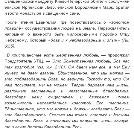
Священноархимандриту Киево-Печерской обители сослужили
епископ Ирпенский Лавр, епископ Бородянский Марк, братия
и гости монастыря в священном сане.
После чтения Евангелия, где повествовалось о
«золотом
правиле»
сосуществования людей на Земле, Первосвятитель
напомнил о важности быть милосердными подобно Отцу
Небесному, Который
«благ и к неблагодарным и злым» (Лк.
6:35).
«В христианстве есть жертвенная любовь,
— продолжил
Предстоятель УПЦ. —
Это Божественная любовь, Бог нас
так возлюбил (см. Ин. 3:16)
.
Он дает нам все, а м
ы
Ему
ничего не даем взамен. Единственное, что мы можем
—
это поблагодарить Бога, но вернуть Господу то, что Он
нам посылает, мы не можем. Творец даровал нам жизнь,
различные явственные и неявственные благодеяния,
благодаря чему существуем и движемся, имеем
возможность наслаждаться красотой Его творения.
Единственное, что мы можем и должны воздавать Богу
—
это благодарность. Сколько мы живем, столько и должны
благодарить Бога, а поскольку мы получили жизнь вечную,
то и вечно должны благодарить Его».