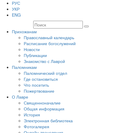
РУС
УКР
ENG
Прихожанам
Православный календарь
Расписание богослужений
Новости
Публикации
Знакомство с Лаврой
Паломникам
Паломнический отдел
Где остановиться
Что посетить
Пожертвование
О Лавре
Священноначалие
Общая информация
История
Электронная библиотека
Фотогалерея
Онлайн-трансляция