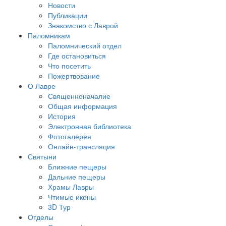
Новости
Публикации
Знакомство с Лаврой
Паломникам
Паломнический отдел
Где остановиться
Что посетить
Пожертвование
О Лавре
Священноначалие
Общая информация
История
Электронная библиотека
Фотогалерея
Онлайн-трансляция
Святыни
Ближние пещеры
Дальние пещеры
Храмы Лавры
Чтимые иконы
3D Тур
Отделы