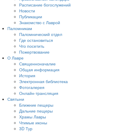
Расписание богослужений
Новости
Публикации
Знакомство с Лаврой
Паломникам
Паломнический отдел
Где остановиться
Что посетить
Пожертвование
О Лавре
Священноначалие
Общая информация
История
Электронная библиотека
Фотогалерея
Онлайн-трансляция
Святыни
Ближние пещеры
Дальние пещеры
Храмы Лавры
Чтимые иконы
3D Тур