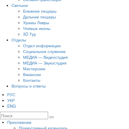
Святыни
Ближние пещеры
Дальние пещеры
Храмы Лавры
Чтимые иконы
3D Тур
Отделы
Отдел информации
Социальное служение
МЕДИА — Видеостудия
МЕДИА — Звукостудия
Мастерские
Вакансии
Контакты
Вопросы и ответы
РУС
УКР
ENG
Прихожанам
Православный календарь