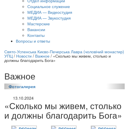
Отдел информации
Социальное служение
МЕДИА — Видеостудия
МЕДИА — Звукостудия
Мастерские
Вакансии
Контакты
Вопросы и ответы
нлайн трансляция |
12 сентября
Свято-Успенська Києво-Печерська Лавра (чоловічий монастир)
УПЦ
/
Новости
/
Важное
/
«Сколько мы живем, столько и
Название трансляции
должны благодарить Бога»
Важное
Фотогалерея
13.10.2024
«Сколько мы живем, столько
и должны благодарить Бога»