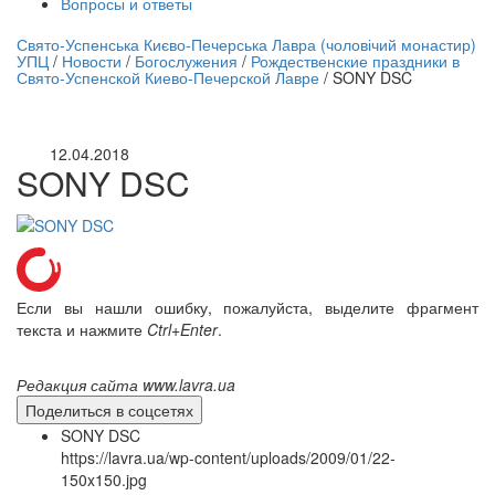
Вопросы и ответы
нлайн трансляция |
12 сентября
Свято-Успенська Києво-Печерська Лавра (чоловічий монастир)
УПЦ
/
Новости
/
Богослужения
/
Рождественские праздники в
Название трансляции
Свято-Успенской Киево-Печерской Лавре
/
SONY DSC
12.04.2018
SONY DSC
Если вы нашли ошибку, пожалуйста, выделите фрагмент
текста и нажмите
Ctrl+Enter
.
Редакция сайта www.lavra.ua
Поделиться в соцсетях
SONY DSC
https://lavra.ua/wp-content/uploads/2009/01/22-
150x150.jpg