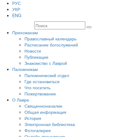
РУС
УКР
ENG
Прихожанам
Православный календарь
Расписание богослужений
Новости
Публикации
Знакомство с Лаврой
Паломникам
Паломнический отдел
Где остановиться
Что посетить
Пожертвование
О Лавре
Священноначалие
Общая информация
История
Электронная библиотека
Фотогалерея
Онлайн-трансляция