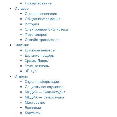
Пожертвование
О Лавре
Священноначалие
Общая информация
История
Электронная библиотека
Фотогалерея
Онлайн-трансляция
Святыни
Ближние пещеры
Дальние пещеры
Храмы Лавры
Чтимые иконы
3D Тур
Отделы
Отдел информации
Социальное служение
МЕДИА — Видеостудия
МЕДИА — Звукостудия
Мастерские
Вакансии
Контакты