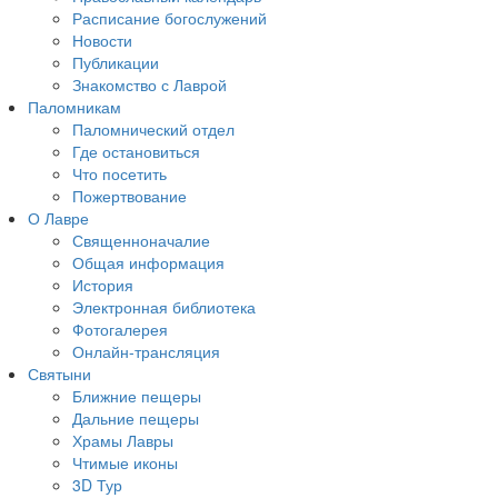
Расписание богослужений
Новости
Публикации
Знакомство с Лаврой
Паломникам
Паломнический отдел
Где остановиться
Что посетить
Пожертвование
О Лавре
Священноначалие
Общая информация
История
Электронная библиотека
Фотогалерея
Онлайн-трансляция
Святыни
Ближние пещеры
Дальние пещеры
Храмы Лавры
Чтимые иконы
3D Тур