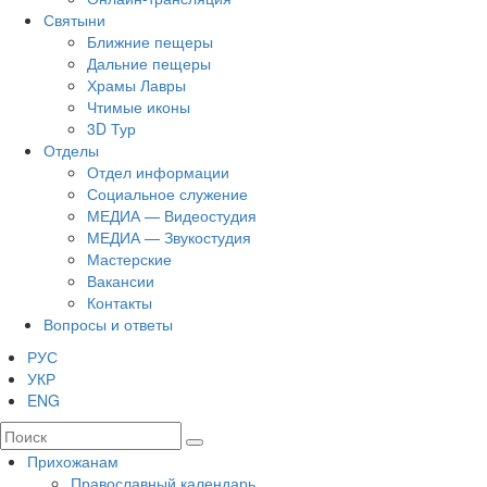
Святыни
Ближние пещеры
Дальние пещеры
Храмы Лавры
Чтимые иконы
3D Тур
Отделы
Отдел информации
Социальное служение
МЕДИА — Видеостудия
МЕДИА — Звукостудия
Мастерские
Вакансии
Контакты
Вопросы и ответы
РУС
УКР
ENG
Прихожанам
Православный календарь