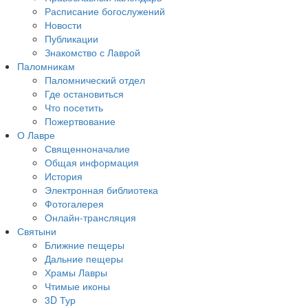
Расписание богослужений
Новости
Публикации
Знакомство с Лаврой
Паломникам
Паломнический отдел
Где остановиться
Что посетить
Пожертвование
О Лавре
Священноначалие
Общая информация
История
Электронная библиотека
Фотогалерея
Онлайн-трансляция
Святыни
Ближние пещеры
Дальние пещеры
Храмы Лавры
Чтимые иконы
3D Тур