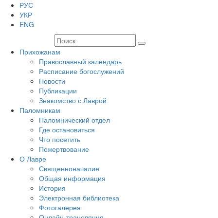
РУС
УКР
ENG
Прихожанам
Православный календарь
Расписание богослужений
Новости
Публикации
Знакомство с Лаврой
Паломникам
Паломнический отдел
Где остановиться
Что посетить
Пожертвование
О Лавре
Священноначалие
Общая информация
История
Электронная библиотека
Фотогалерея
Онлайн-трансляция