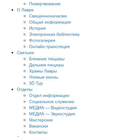
Пожертвование
О Лавре
Священноначалие
Общая информация
История
Электронная библиотека
Фотогалерея
Онлайн-трансляция
Святыни
Ближние пещеры
Дальние пещеры
Храмы Лавры
Чтимые иконы
3D Тур
Отделы
Отдел информации
Социальное служение
МЕДИА — Видеостудия
МЕДИА — Звукостудия
Мастерские
Вакансии
Контакты