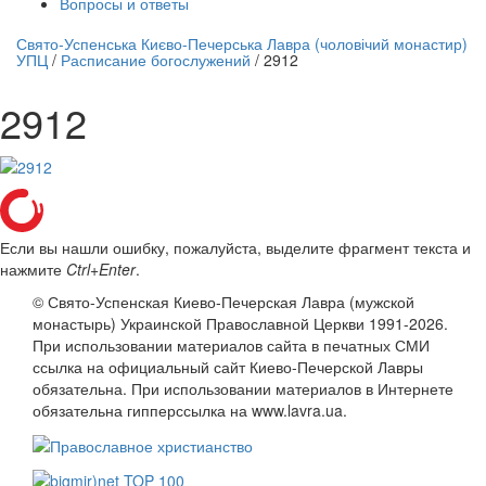
Вопросы и ответы
нлайн трансляция |
12 сентября
Свято-Успенська Києво-Печерська Лавра (чоловічий монастир)
УПЦ
/
Расписание богослужений
/
2912
Название трансляции
2912
Если вы нашли ошибку, пожалуйста, выделите фрагмент текста и
нажмите
Ctrl+Enter
.
© Свято-Успенская Киево-Печерская Лавра (мужской
монастырь) Украинской Православной Церкви 1991-2026.
При использовании материалов сайта в печатных СМИ
ссылка на официальный сайт Киево-Печерской Лавры
обязательна. При использовании материалов в Интернете
обязательна гипперссылка на www.lavra.ua.