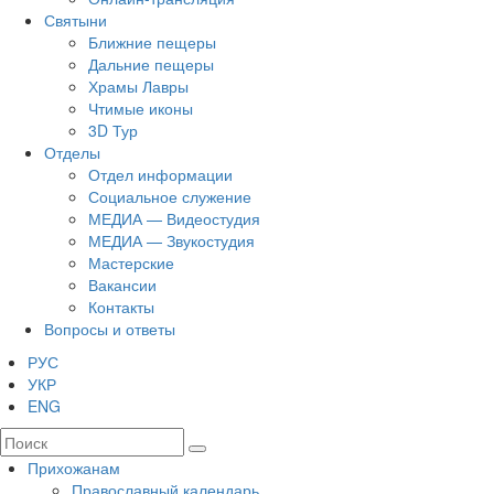
Святыни
Ближние пещеры
Дальние пещеры
Храмы Лавры
Чтимые иконы
3D Тур
Отделы
Отдел информации
Социальное служение
МЕДИА — Видеостудия
МЕДИА — Звукостудия
Мастерские
Вакансии
Контакты
Вопросы и ответы
РУС
УКР
ENG
Прихожанам
Православный календарь