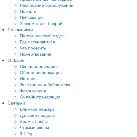
Расписание богослужений
Новости
Публикации
Знакомство с Лаврой
Паломникам
Паломнический отдел
Где остановиться
Что посетить
Пожертвование
О Лавре
Священноначалие
Общая информация
История
Электронная библиотека
Фотогалерея
Онлайн-трансляция
Святыни
Ближние пещеры
Дальние пещеры
Храмы Лавры
Чтимые иконы
3D Тур