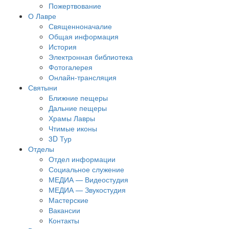
Пожертвование
О Лавре
Священноначалие
Общая информация
История
Электронная библиотека
Фотогалерея
Онлайн-трансляция
Святыни
Ближние пещеры
Дальние пещеры
Храмы Лавры
Чтимые иконы
3D Тур
Отделы
Отдел информации
Социальное служение
МЕДИА — Видеостудия
МЕДИА — Звукостудия
Мастерские
Вакансии
Контакты