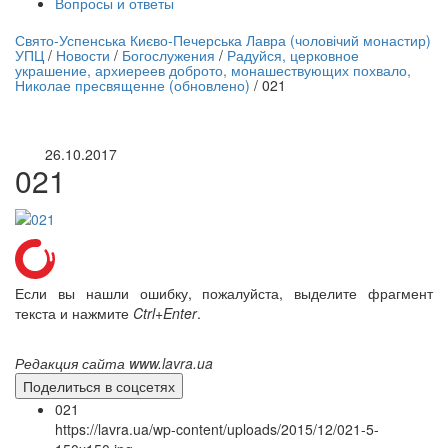
Вопросы и ответы
нлайн трансляция |
12 сентября
Свято-Успенська Києво-Печерська Лавра (чоловічий монастир)
УПЦ
/
Новости
/
Богослужения
/
Радуйся, церковное
Название трансляции
украшение, архиереев доброто, монашествующих похвало,
Николае пресвященне (обновлено)
/
021
26.10.2017
021
Если вы нашли ошибку, пожалуйста, выделите фрагмент
текста и нажмите
Ctrl+Enter
.
Редакция сайта www.lavra.ua
Поделиться в соцсетях
021
https://lavra.ua/wp-content/uploads/2015/12/021-5-