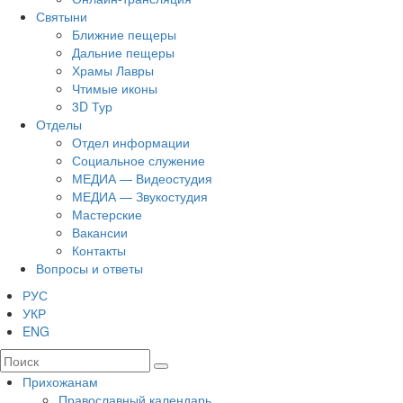
Святыни
Ближние пещеры
Дальние пещеры
Храмы Лавры
Чтимые иконы
3D Тур
Отделы
Отдел информации
Социальное служение
МЕДИА — Видеостудия
МЕДИА — Звукостудия
Мастерские
Вакансии
Контакты
Вопросы и ответы
РУС
УКР
ENG
Прихожанам
Православный календарь