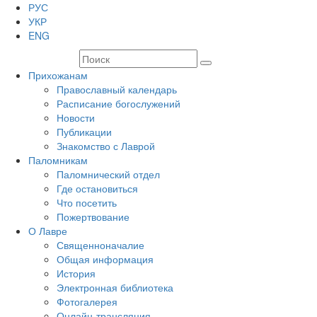
РУС
УКР
ENG
Прихожанам
Православный календарь
Расписание богослужений
Новости
Публикации
Знакомство с Лаврой
Паломникам
Паломнический отдел
Где остановиться
Что посетить
Пожертвование
О Лавре
Священноначалие
Общая информация
История
Электронная библиотека
Фотогалерея
Онлайн-трансляция