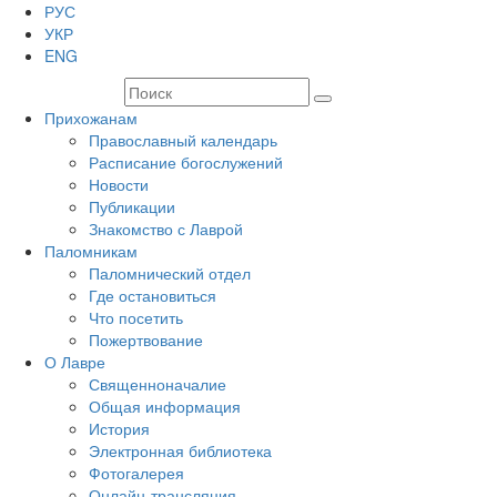
РУС
УКР
ENG
Прихожанам
Православный календарь
Расписание богослужений
Новости
Публикации
Знакомство с Лаврой
Паломникам
Паломнический отдел
Где остановиться
Что посетить
Пожертвование
О Лавре
Священноначалие
Общая информация
История
Электронная библиотека
Фотогалерея
Онлайн-трансляция