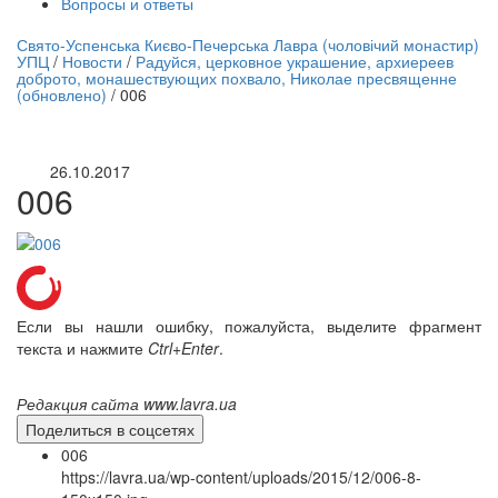
Вопросы и ответы
нлайн трансляция |
12 сентября
Свято-Успенська Києво-Печерська Лавра (чоловічий монастир)
УПЦ
/
Новости
/
Радуйся, церковное украшение, архиереев
Название трансляции
доброто, монашествующих похвало, Николае пресвященне
(обновлено)
/
006
26.10.2017
006
Если вы нашли ошибку, пожалуйста, выделите фрагмент
текста и нажмите
Ctrl+Enter
.
Редакция сайта www.lavra.ua
Поделиться в соцсетях
006
https://lavra.ua/wp-content/uploads/2015/12/006-8-