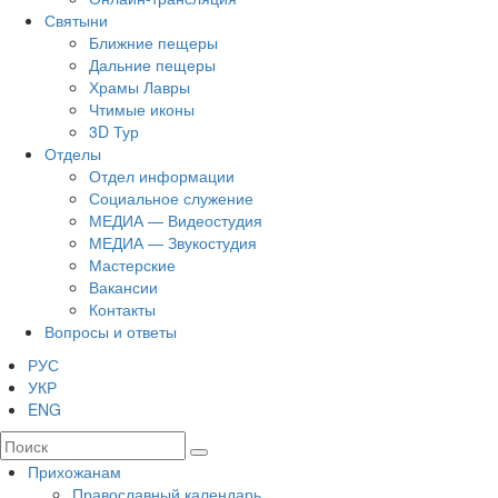
Святыни
Ближние пещеры
Дальние пещеры
Храмы Лавры
Чтимые иконы
3D Тур
Отделы
Отдел информации
Социальное служение
МЕДИА — Видеостудия
МЕДИА — Звукостудия
Мастерские
Вакансии
Контакты
Вопросы и ответы
РУС
УКР
ENG
Прихожанам
Православный календарь