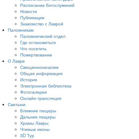
Расписание богослужений
Новости
Публикации
Знакомство с Лаврой
Паломникам
Паломнический отдел
Где остановиться
Что посетить
Пожертвование
О Лавре
Священноначалие
Общая информация
История
Электронная библиотека
Фотогалерея
Онлайн-трансляция
Святыни
Ближние пещеры
Дальние пещеры
Храмы Лавры
Чтимые иконы
3D Тур