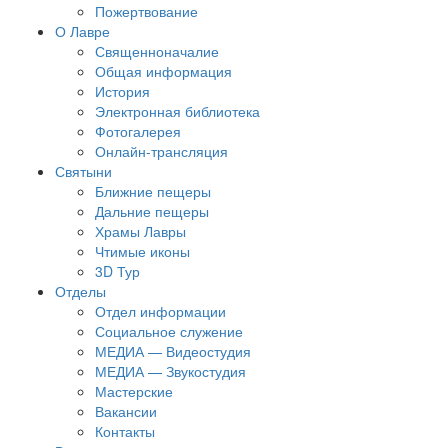
Пожертвование
О Лавре
Священноначалие
Общая информация
История
Электронная библиотека
Фотогалерея
Онлайн-трансляция
Святыни
Ближние пещеры
Дальние пещеры
Храмы Лавры
Чтимые иконы
3D Тур
Отделы
Отдел информации
Социальное служение
МЕДИА — Видеостудия
МЕДИА — Звукостудия
Мастерские
Вакансии
Контакты