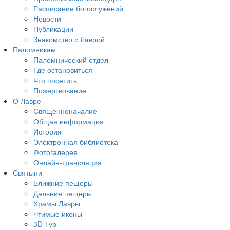
Расписание богослужений
Новости
Публикации
Знакомство с Лаврой
Паломникам
Паломнический отдел
Где остановиться
Что посетить
Пожертвование
О Лавре
Священноначалие
Общая информация
История
Электронная библиотека
Фотогалерея
Онлайн-трансляция
Святыни
Ближние пещеры
Дальние пещеры
Храмы Лавры
Чтимые иконы
3D Тур