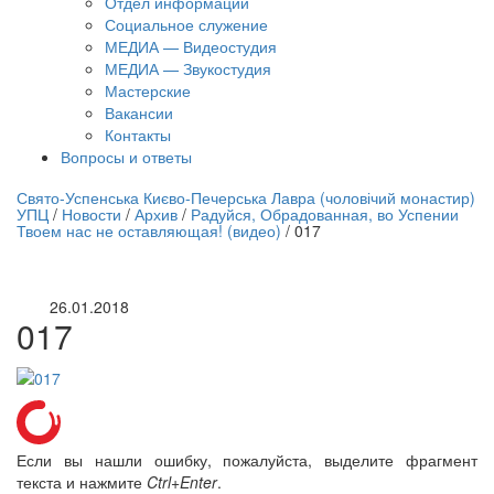
Отдел информации
Социальное служение
МЕДИА — Видеостудия
МЕДИА — Звукостудия
Мастерские
Вакансии
Контакты
Вопросы и ответы
нлайн трансляция |
12 сентября
Свято-Успенська Києво-Печерська Лавра (чоловічий монастир)
УПЦ
/
Новости
/
Архив
/
Радуйся, Обрадованная, во Успении
Название трансляции
Твоем нас не оставляющая! (видео)
/
017
26.01.2018
017
Если вы нашли ошибку, пожалуйста, выделите фрагмент
текста и нажмите
Ctrl+Enter
.