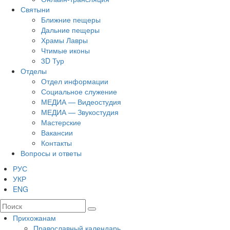
Святыни
Ближние пещеры
Дальние пещеры
Храмы Лавры
Чтимые иконы
3D Тур
Отделы
Отдел информации
Социальное служение
МЕДИА — Видеостудия
МЕДИА — Звукостудия
Мастерские
Вакансии
Контакты
Вопросы и ответы
РУС
УКР
ENG
Прихожанам
Православный календарь