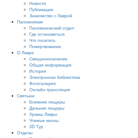
Новости
Публикации
Знакомство с Лаврой
Паломникам
Паломнический отдел
Где остановиться
Что посетить
Пожертвование
О Лавре
Священноначалие
Общая информация
История
Электронная библиотека
Фотогалерея
Онлайн-трансляция
Святыни
Ближние пещеры
Дальние пещеры
Храмы Лавры
Чтимые иконы
3D Тур
Отделы