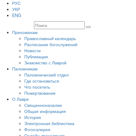
РУС
УКР
ENG
Прихожанам
Православный календарь
Расписание богослужений
Новости
Публикации
Знакомство с Лаврой
Паломникам
Паломнический отдел
Где остановиться
Что посетить
Пожертвование
О Лавре
Священноначалие
Общая информация
История
Электронная библиотека
Фотогалерея
Онлайн-трансляция