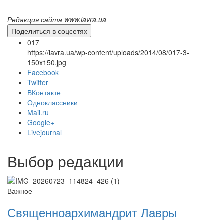
Редакция сайта www.lavra.ua
Поделиться в соцсетях
017
https://lavra.ua/wp-content/uploads/2014/08/017-3-
150x150.jpg
Facebook
Twitter
ВКонтакте
Одноклассники
Mail.ru
Онлайн трансляции
Веб-камеры
Google+
12 сентября 2015
Название трансляции
Livejournal
12 сентября 2015
Название трансляции
12 сентября 2015
Название трансляции
12 сентября 2015
Название трансляции
Выбор редакции
12 сентября 2015
Название трансляции
12 сентября 2015
Название трансляции
12 сентября 2015
Название трансляции
Важное
12 сентября 2015
Название трансляции
Священноархимандрит Лавры
Перейти к архиву