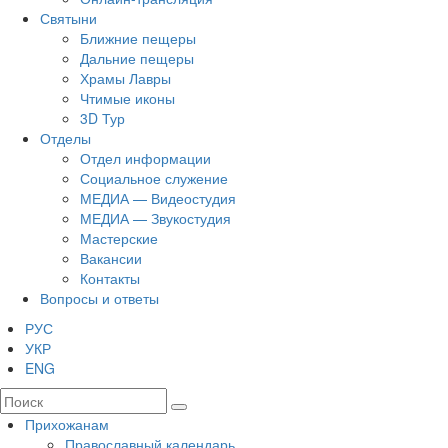
Святыни
Ближние пещеры
Дальние пещеры
Храмы Лавры
Чтимые иконы
3D Тур
Отделы
Отдел информации
Социальное служение
МЕДИА — Видеостудия
МЕДИА — Звукостудия
Мастерские
Вакансии
Контакты
Вопросы и ответы
РУС
УКР
ENG
Прихожанам
Православный календарь