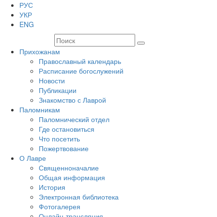
РУС
УКР
ENG
Прихожанам
Православный календарь
Расписание богослужений
Новости
Публикации
Знакомство с Лаврой
Паломникам
Паломнический отдел
Где остановиться
Что посетить
Пожертвование
О Лавре
Священноначалие
Общая информация
История
Электронная библиотека
Фотогалерея
Онлайн-трансляция