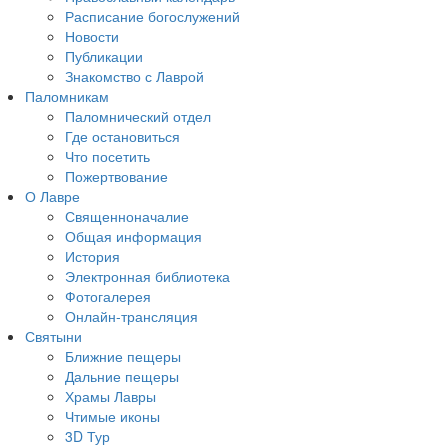
Расписание богослужений
Новости
Публикации
Знакомство с Лаврой
Паломникам
Паломнический отдел
Где остановиться
Что посетить
Пожертвование
О Лавре
Священноначалие
Общая информация
История
Электронная библиотека
Фотогалерея
Онлайн-трансляция
Святыни
Ближние пещеры
Дальние пещеры
Храмы Лавры
Чтимые иконы
3D Тур