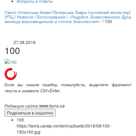
Вопросы и ответы
нлайн трансляция |
12 сентября
Свято-Успенська Києво-Печерська Лавра (чоловічий монастир)
УПЦ
/
Новости
/
Богослужения
/
«Радуйся, Божественного Духа
Название трансляции
жилище всеосвященное и столпе благочестия!»
/
100
27.08.2018
100
Если вы нашли ошибку, пожалуйста, выделите фрагмент
текста и нажмите
Ctrl+Enter
.
Редакция сайта www.lavra.ua
Поделиться в соцсетях
100
https://lavra.ua/wp-content/uploads/2018/08/100-
150x150.jpg