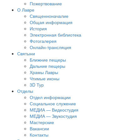
Пожертвование
О Лавре
Священноначалие
Общая информация
История
Электронная библиотека
Фотогалерея
Онлайн-трансляция
Святыни
Ближние пещеры
Дальние пещеры
Храмы Лавры
Чтимые иконы
3D Тур
Отделы
Отдел информации
Социальное служение
МЕДИА — Видеостудия
МЕДИА — Звукостудия
Мастерские
Вакансии
Контакты