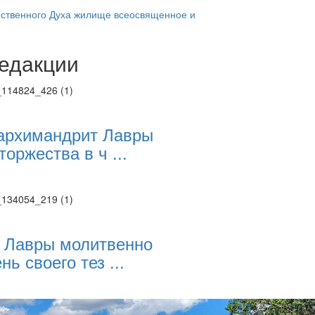
ественного Духа жилище всеосвященное и
едакции
Веб-камеры
ие трансляции
ие трансляции
ие трансляции
ие трансляции
архимандрит Лавры
ие трансляции
торжества в ч ...
ие трансляции
ие трансляции
ие трансляции
 Лавры молитвенно
нь своего тез ...