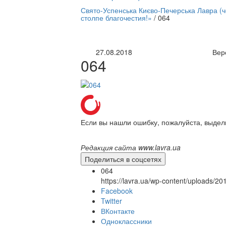
нлайн трансляция |
12 сентября
Свято-Успенська Києво-Печерська Лавра (
столпе благочестия!»
/
064
Название трансляции
27.08.2018
Вер
064
Если вы нашли ошибку, пожалуйста, выдел
Редакция сайта www.lavra.ua
Поделиться в соцсетях
064
https://lavra.ua/wp-content/uploads/2
Facebook
Twitter
ВКонтакте
Одноклассники