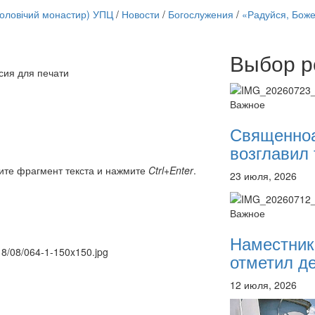
чоловічий монастир) УПЦ
/
Новости
/
Богослужения
/
«Радуйся, Бож
Выбор р
Онлайн трансляции
сия для печати
12 сентября 2015
Назван
12 сентября 2015
Назван
Важное
12 сентября 2015
Назван
12 сентября 2015
Назван
Священно
12 сентября 2015
Назван
возглавил 
12 сентября 2015
Назван
12 сентября 2015
Назван
ите фрагмент текста и нажмите
Ctrl+Enter
.
23 июля, 2026
12 сентября 2015
Назван
Перейти к архиву
Важное
Наместник
018/08/064-1-150x150.jpg
отметил де
12 июля, 2026