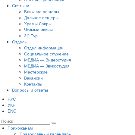
Святыни
Ближние пещеры
Дальние пещеры
Храмы Лавры
Чтимые иконы
3D Тур
Отделы
Отдел информации
Социальное служение
МЕДИА — Видеостудия
МЕДИА — Звукостудия
Мастерские
Вакансии
Контакты
Вопросы и ответы
РУС
УКР
ENG
Прихожанам
Православный календарь