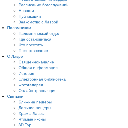
Расписание богослужений
Новости
Публикации
Знакомство с Лаврой
Паломникам
Паломнический отдел
Где остановиться
Что посетить
Пожертвование
О Лавре
Священноначалие
Общая информация
История
Электронная библиотека
Фотогалерея
Онлайн-трансляция
Святыни
Ближние пещеры
Дальние пещеры
Храмы Лавры
Чтимые иконы
3D Тур