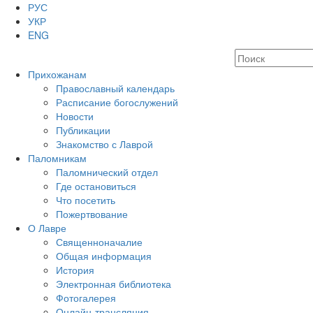
РУС
УКР
ENG
Прихожанам
Православный календарь
Расписание богослужений
Новости
Публикации
Знакомство с Лаврой
Паломникам
Паломнический отдел
Где остановиться
Что посетить
Пожертвование
О Лавре
Священноначалие
Общая информация
История
Электронная библиотека
Фотогалерея
Онлайн-трансляция