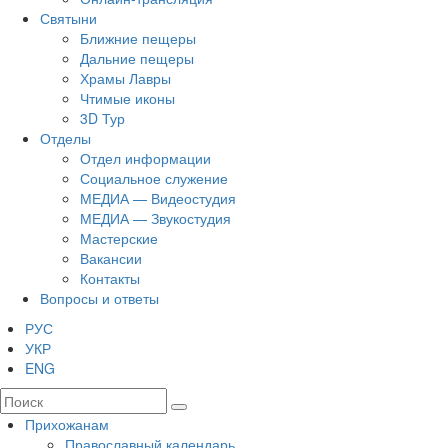
Святыни
Ближние пещеры
Дальние пещеры
Храмы Лавры
Чтимые иконы
3D Тур
Отделы
Отдел информации
Социальное служение
МЕДИА — Видеостудия
МЕДИА — Звукостудия
Мастерские
Вакансии
Контакты
Вопросы и ответы
РУС
УКР
ENG
Прихожанам
Православный календарь