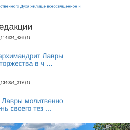
ественного Духа жилище всеосвященное и
едакции
Веб-камеры
ие трансляции
ие трансляции
ие трансляции
ие трансляции
архимандрит Лавры
ие трансляции
торжества в ч ...
ие трансляции
ие трансляции
ие трансляции
 Лавры молитвенно
нь своего тез ...