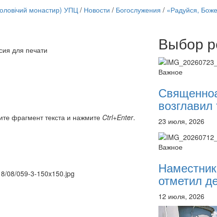
чоловічий монастир) УПЦ
/
Новости
/
Богослужения
/
«Радуйся, Бож
Выбор р
Онлайн трансляции
сия для печати
12 сентября 2015
Назван
12 сентября 2015
Назван
Важное
12 сентября 2015
Назван
12 сентября 2015
Назван
Священно
12 сентября 2015
Назван
возглавил 
12 сентября 2015
Назван
12 сентября 2015
Назван
ите фрагмент текста и нажмите
Ctrl+Enter
.
23 июля, 2026
12 сентября 2015
Назван
Перейти к архиву
Важное
Наместник
018/08/059-3-150x150.jpg
отметил де
12 июля, 2026