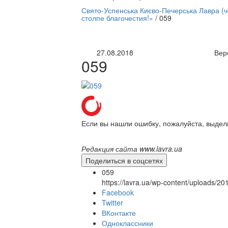
нлайн трансляция |
12 сентября
Свято-Успенська Києво-Печерська Лавра (
столпе благочестия!»
/
059
Название трансляции
27.08.2018
Вер
059
Если вы нашли ошибку, пожалуйста, выдел
Редакция сайта www.lavra.ua
Поделиться в соцсетях
059
https://lavra.ua/wp-content/uploads/2
Facebook
Twitter
ВКонтакте
Одноклассники