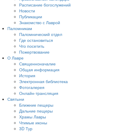
Расписание богослужений
Новости
Публикации
Знакомство с Лаврой
Паломникам
Паломнический отдел
Где остановиться
Что посетить
Пожертвование
О Лавре
Священноначалие
Общая информация
История
Электронная библиотека
Фотогалерея
Онлайн-трансляция
Святыни
Ближние пещеры
Дальние пещеры
Храмы Лавры
Чтимые иконы
3D Тур