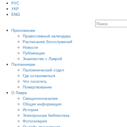
РУС
УКР
ENG
Прихожанам
Православный календарь
Расписание богослужений
Новости
Публикации
Знакомство с Лаврой
Паломникам
Паломнический отдел
Где остановиться
Что посетить
Пожертвование
О Лавре
Священноначалие
Общая информация
История
Электронная библиотека
Фотогалерея
Онлайн-трансляция