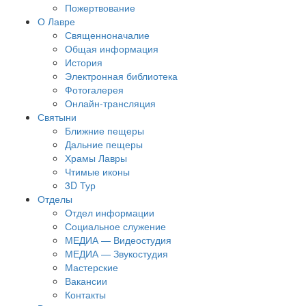
Пожертвование
О Лавре
Священноначалие
Общая информация
История
Электронная библиотека
Фотогалерея
Онлайн-трансляция
Святыни
Ближние пещеры
Дальние пещеры
Храмы Лавры
Чтимые иконы
3D Тур
Отделы
Отдел информации
Социальное служение
МЕДИА — Видеостудия
МЕДИА — Звукостудия
Мастерские
Вакансии
Контакты