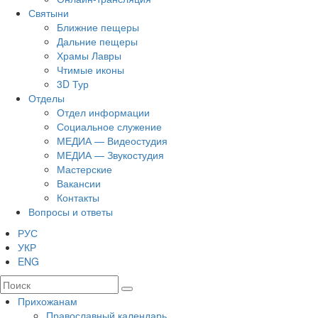
Святыни
Ближние пещеры
Дальние пещеры
Храмы Лавры
Чтимые иконы
3D Тур
Отделы
Отдел информации
Социальное служение
МЕДИА — Видеостудия
МЕДИА — Звукостудия
Мастерские
Вакансии
Контакты
Вопросы и ответы
РУС
УКР
ENG
Прихожанам
Православный календарь