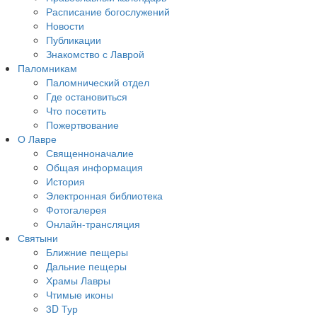
Расписание богослужений
Новости
Публикации
Знакомство с Лаврой
Паломникам
Паломнический отдел
Где остановиться
Что посетить
Пожертвование
О Лавре
Священноначалие
Общая информация
История
Электронная библиотека
Фотогалерея
Онлайн-трансляция
Святыни
Ближние пещеры
Дальние пещеры
Храмы Лавры
Чтимые иконы
3D Тур