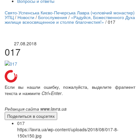
Вопросы и ответы
нлайн трансляция |
12 сентября
Свято-Успенська Києво-Печерська Лавра (чоловічий монастир)
УПЦ
/
Новости
/
Богослужения
/
«Радуйся, Божественного Духа
Название трансляции
жилище всеосвященное и столпе благочестия!»
/
017
27.08.2018
017
Если вы нашли ошибку, пожалуйста, выделите фрагмент
текста и нажмите
Ctrl+Enter
.
Редакция сайта www.lavra.ua
Поделиться в соцсетях
017
https://lavra.ua/wp-content/uploads/2018/08/017-8-
150x150.jpg