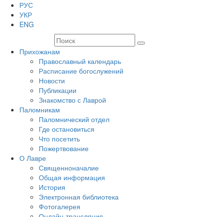
РУС
УКР
ENG
Прихожанам
Православный календарь
Расписание богослужений
Новости
Публикации
Знакомство с Лаврой
Паломникам
Паломнический отдел
Где остановиться
Что посетить
Пожертвование
О Лавре
Священноначалие
Общая информация
История
Электронная библиотека
Фотогалерея
Онлайн-трансляция