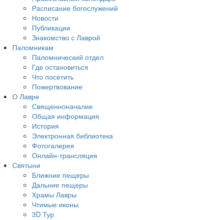
Расписание богослужений
Новости
Публикации
Знакомство с Лаврой
Паломникам
Паломнический отдел
Где остановиться
Что посетить
Пожертвование
О Лавре
Священноначалие
Общая информация
История
Электронная библиотека
Фотогалерея
Онлайн-трансляция
Святыни
Ближние пещеры
Дальние пещеры
Храмы Лавры
Чтимые иконы
3D Тур