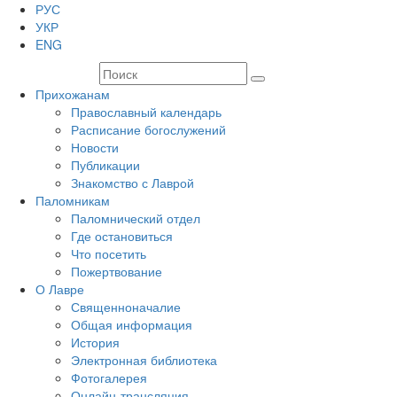
РУС
УКР
ENG
Прихожанам
Православный календарь
Расписание богослужений
Новости
Публикации
Знакомство с Лаврой
Паломникам
Паломнический отдел
Где остановиться
Что посетить
Пожертвование
О Лавре
Священноначалие
Общая информация
История
Электронная библиотека
Фотогалерея
Онлайн-трансляция