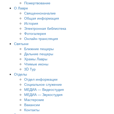
Пожертвование
О Лавре
Священноначалие
Общая информация
История
Электронная библиотека
Фотогалерея
Онлайн-трансляция
Святыни
Ближние пещеры
Дальние пещеры
Храмы Лавры
Чтимые иконы
3D Тур
Отделы
Отдел информации
Социальное служение
МЕДИА — Видеостудия
МЕДИА — Звукостудия
Мастерские
Вакансии
Контакты