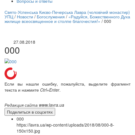
Вопросы и ответы
нлайн трансляция |
12 сентября
Свято-Успенська Києво-Печерська Лавра (чоловічий монастир)
УПЦ
/
Новости
/
Богослужения
/
«Радуйся, Божественного Духа
Название трансляции
жилище всеосвященное и столпе благочестия!»
/
000
27.08.2018
000
Если вы нашли ошибку, пожалуйста, выделите фрагмент
текста и нажмите
Ctrl+Enter
.
Редакция сайта www.lavra.ua
Поделиться в соцсетях
000
https://lavra.ua/wp-content/uploads/2018/08/000-8-
150x150.jpg