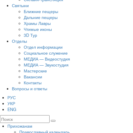
Святыни
Ближние пещеры
Дальние пещеры
Храмы Лавры
Чтимые иконы
3D Тур
Отделы
Отдел информации
Социальное служение
МЕДИА — Видеостудия
МЕДИА — Звукостудия
Мастерские
Вакансии
Контакты
Вопросы и ответы
РУС
УКР
ENG
Прихожанам
Православный календарь