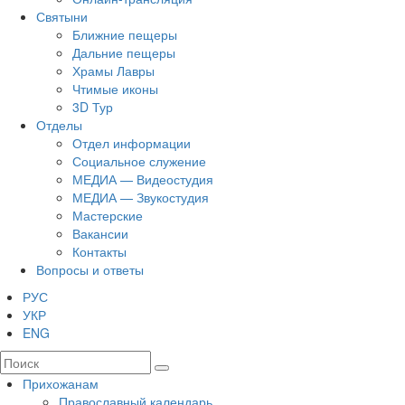
Святыни
Ближние пещеры
Дальние пещеры
Храмы Лавры
Чтимые иконы
3D Тур
Отделы
Отдел информации
Социальное служение
МЕДИА — Видеостудия
МЕДИА — Звукостудия
Мастерские
Вакансии
Контакты
Вопросы и ответы
РУС
УКР
ENG
Прихожанам
Православный календарь