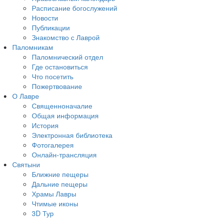
Расписание богослужений
Новости
Публикации
Знакомство с Лаврой
Паломникам
Паломнический отдел
Где остановиться
Что посетить
Пожертвование
О Лавре
Священноначалие
Общая информация
История
Электронная библиотека
Фотогалерея
Онлайн-трансляция
Святыни
Ближние пещеры
Дальние пещеры
Храмы Лавры
Чтимые иконы
3D Тур