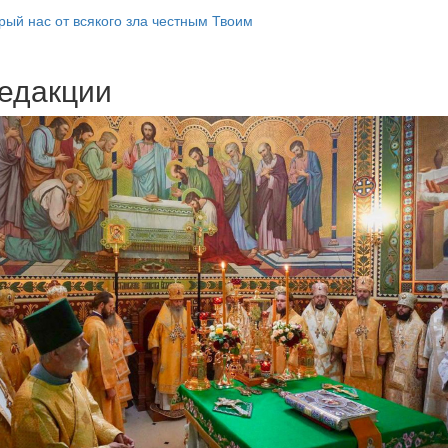
ый нас от всякого зла честным Твоим
едакции
Веб-камеры
ие трансляции
ие трансляции
ие трансляции
ие трансляции
ие трансляции
ие трансляции
ие трансляции
ие трансляции