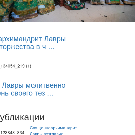
архимандрит Лавры
торжества в ч ...
 Лавры молитвенно
нь своего тез ...
публикации
Священноархимандрит
Лавры возглавил