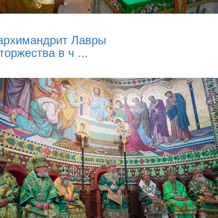
архимандрит Лавры
торжества в ч ...