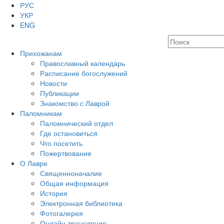
РУС
УКР
ENG
Прихожанам
Православный календарь
Расписание богослужений
Новости
Публикации
Знакомство с Лаврой
Паломникам
Паломнический отдел
Где остановиться
Что посетить
Пожертвование
О Лавре
Священноначалие
Общая информация
История
Электронная библиотека
Фотогалерея
Онлайн-трансляция