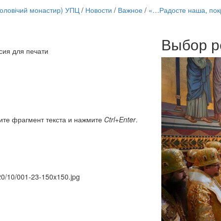
чоловічий монастир) УПЦ
/
Новости
/
Важное
/
«…Радосте наша, покр
Выбор р
Онлайн трансляции
сия для печати
12 сентября 2015
Назван
12 сентября 2015
Назван
12 сентября 2015
Назван
12 сентября 2015
Назван
12 сентября 2015
Назван
12 сентября 2015
Назван
12 сентября 2015
Назван
ите фрагмент текста и нажмите
Ctrl+Enter
.
12 сентября 2015
Назван
Перейти к архиву
020/10/001-23-150x150.jpg