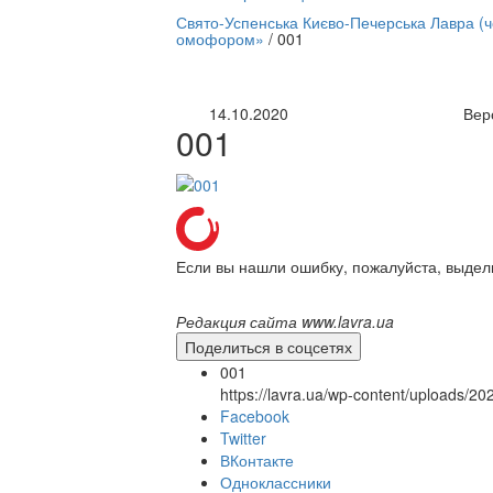
нлайн трансляция |
12 сентября
Свято-Успенська Києво-Печерська Лавра (
омофором»
/
001
Название трансляции
14.10.2020
Вер
001
Если вы нашли ошибку, пожалуйста, выдел
Редакция сайта www.lavra.ua
Поделиться в соцсетях
001
https://lavra.ua/wp-content/uploads/2
Facebook
Twitter
ВКонтакте
Одноклассники