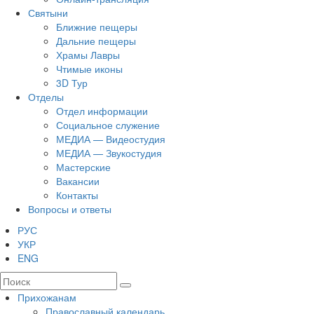
Святыни
Ближние пещеры
Дальние пещеры
Храмы Лавры
Чтимые иконы
3D Тур
Отделы
Отдел информации
Социальное служение
МЕДИА — Видеостудия
МЕДИА — Звукостудия
Мастерские
Вакансии
Контакты
Вопросы и ответы
РУС
УКР
ENG
Прихожанам
Православный календарь