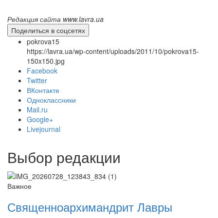
Редакция сайта www.lavra.ua
Поделиться в соцсетях
pokrova15
https://lavra.ua/wp-content/uploads/2011/10/pokrova15-
150x150.jpg
Facebook
Twitter
ВКонтакте
Одноклассники
Mail.ru
Онлайн трансляции
Веб-камеры
Google+
12 сентября 2015
Название трансляции
Livejournal
12 сентября 2015
Название трансляции
12 сентября 2015
Название трансляции
12 сентября 2015
Название трансляции
Выбор редакции
12 сентября 2015
Название трансляции
12 сентября 2015
Название трансляции
12 сентября 2015
Название трансляции
Важное
12 сентября 2015
Название трансляции
Священноархимандрит Лавры
Перейти к архиву