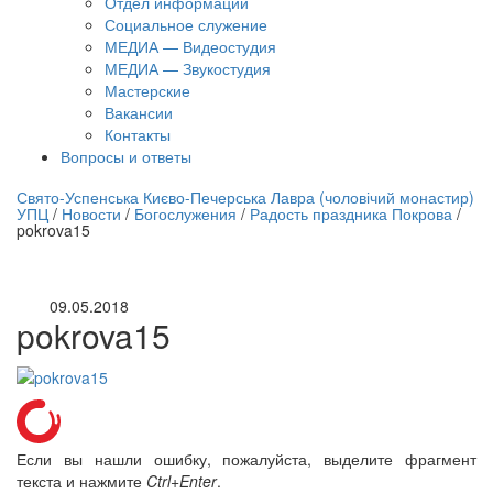
Отдел информации
Социальное служение
МЕДИА — Видеостудия
МЕДИА — Звукостудия
Мастерские
Вакансии
Контакты
Вопросы и ответы
нлайн трансляция |
12 сентября
Свято-Успенська Києво-Печерська Лавра (чоловічий монастир)
УПЦ
/
Новости
/
Богослужения
/
Радость праздника Покрова
/
Название трансляции
pokrova15
09.05.2018
pokrova15
Если вы нашли ошибку, пожалуйста, выделите фрагмент
текста и нажмите
Ctrl+Enter
.