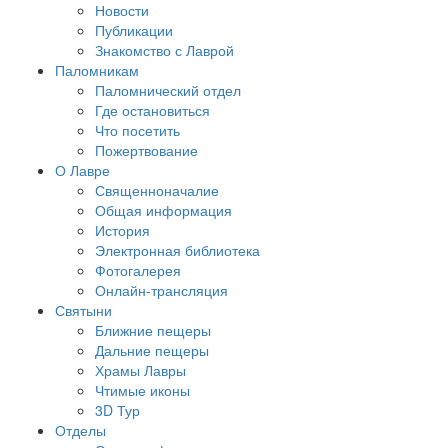
Новости
Публикации
Знакомство с Лаврой
Паломникам
Паломнический отдел
Где остановиться
Что посетить
Пожертвование
О Лавре
Священноначалие
Общая информация
История
Электронная библиотека
Фотогалерея
Онлайн-трансляция
Святыни
Ближние пещеры
Дальние пещеры
Храмы Лавры
Чтимые иконы
3D Тур
Отделы