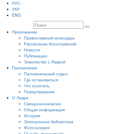
РУС
УКР
ENG
Прихожанам
Православный календарь
Расписание богослужений
Новости
Публикации
Знакомство с Лаврой
Паломникам
Паломнический отдел
Где остановиться
Что посетить
Пожертвование
О Лавре
Священноначалие
Общая информация
История
Электронная библиотека
Фотогалерея
Онлайн-трансляция