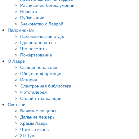
Расписание богослужений
Новости
Публикации
Знакомство с Лаврой
Паломникам
Паломнический отдел
Где остановиться
Что посетить
Пожертвование
О Лавре
Священноначалие
Общая информация
История
Электронная библиотека
Фотогалерея
Онлайн-трансляция
Святыни
Ближние пещеры
Дальние пещеры
Храмы Лавры
Чтимые иконы
3D Тур