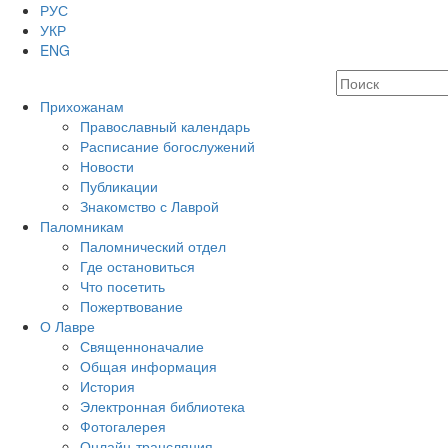
РУС
УКР
ENG
Прихожанам
Православный календарь
Расписание богослужений
Новости
Публикации
Знакомство с Лаврой
Паломникам
Паломнический отдел
Где остановиться
Что посетить
Пожертвование
О Лавре
Священноначалие
Общая информация
История
Электронная библиотека
Фотогалерея
Онлайн-трансляция