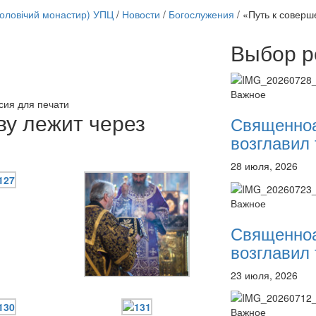
чоловічий монастир) УПЦ
/
Новости
/
Богослужения
/
«Путь к соверш
Выбор р
Онлайн трансляции
12 сентября 2015
Назван
Важное
12 сентября 2015
Назван
сия для печати
12 сентября 2015
Назван
ву лежит через
Священно
12 сентября 2015
Назван
возглавил 
12 сентября 2015
Назван
12 сентября 2015
Назван
28 июля, 2026
12 сентября 2015
Назван
12 сентября 2015
Назван
Перейти к архиву
Важное
Священно
возглавил 
23 июля, 2026
Важное