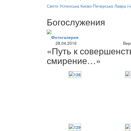
нлайн трансляция |
12 сентября
Свято-Успенська Києво-Печерська Лавра (
Название трансляции
Богослужения
Фотогалерея
28.04.2016
Вер
«Путь к совершенст
смирение…»