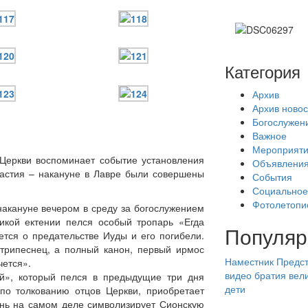
Категория
Архив
Архив новос
Богослужен
Важное
Мероприят
 Церкви воспоминает событие установления
Объявлени
частия – накануне в Лавре были совершены
События
Социальное
Фотолетопи
 накануне вечером в среду за богослужением
ликой ектении пелся особый тропарь «Егда
Популяр
тся о предательстве Иуды и его погибели.
 трипеснец, а полный канон, первый ирмос
Наместник
Предст
чется».
видео
братия
вел
ой», который пелся в предыдущие три дня
дети
 по толкованию отцов Церкви, приобретает
день на самом деле символизирует Сионскую