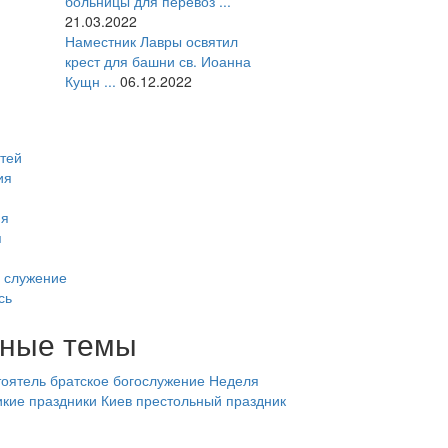
больницы для перевоз ...
21.03.2022
Наместник Лавры освятил
крест для башни св. Иоанна
Кущн ...
06.12.2022
тей
ия
ия
я
 служение
сь
ные темы
оятель
братское богослужение
Неделя
икие праздники
Киев
престольный праздник