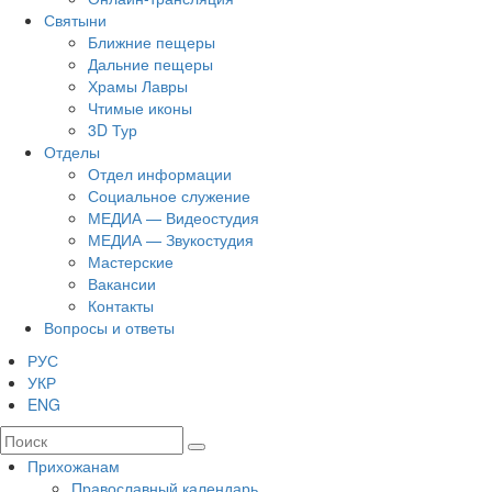
Святыни
Ближние пещеры
Дальние пещеры
Храмы Лавры
Чтимые иконы
3D Тур
Отделы
Отдел информации
Социальное служение
МЕДИА — Видеостудия
МЕДИА — Звукостудия
Мастерские
Вакансии
Контакты
Вопросы и ответы
РУС
УКР
ENG
Прихожанам
Православный календарь