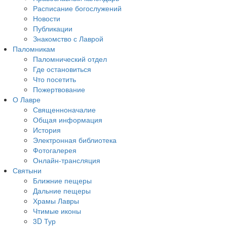
Расписание богослужений
Новости
Публикации
Знакомство с Лаврой
Паломникам
Паломнический отдел
Где остановиться
Что посетить
Пожертвование
О Лавре
Священноначалие
Общая информация
История
Электронная библиотека
Фотогалерея
Онлайн-трансляция
Святыни
Ближние пещеры
Дальние пещеры
Храмы Лавры
Чтимые иконы
3D Тур