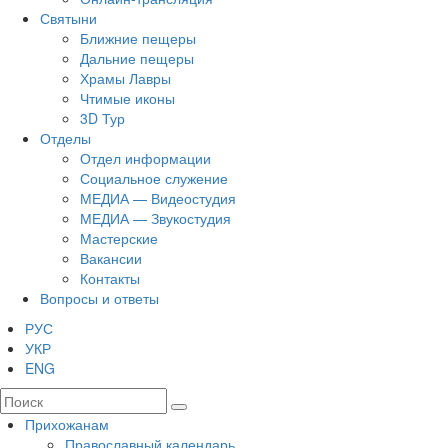
Святыни
Ближние пещеры
Дальние пещеры
Храмы Лавры
Чтимые иконы
3D Тур
Отделы
Отдел информации
Социальное служение
МЕДИА — Видеостудия
МЕДИА — Звукостудия
Мастерские
Вакансии
Контакты
Вопросы и ответы
РУС
УКР
ENG
Прихожанам
Православный календарь