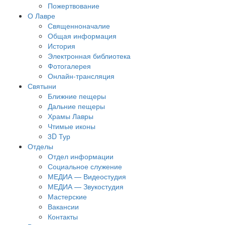
Пожертвование
О Лавре
Священноначалие
Общая информация
История
Электронная библиотека
Фотогалерея
Онлайн-трансляция
Святыни
Ближние пещеры
Дальние пещеры
Храмы Лавры
Чтимые иконы
3D Тур
Отделы
Отдел информации
Социальное служение
МЕДИА — Видеостудия
МЕДИА — Звукостудия
Мастерские
Вакансии
Контакты