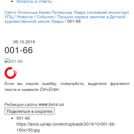
Вопросы и ответы
нлайн трансляция |
12 сентября
Свято-Успенська Києво-Печерська Лавра (чоловічий монастир)
УПЦ
/
Новости
/
События
/
Прошло первое занятие в Детской
Название трансляции
художественной школе Лавры
/
001-66
05.10.2019
001-66
Если вы нашли ошибку, пожалуйста, выделите фрагмент
текста и нажмите
Ctrl+Enter
.
Редакция сайта www.lavra.ua
Поделиться в соцсетях
001-66
https://lavra.ua/wp-content/uploads/2019/10/001-66-
150x150.jpg