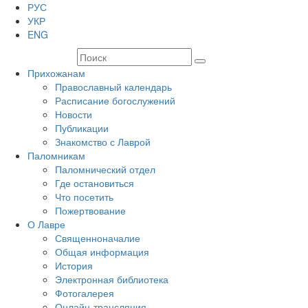
РУС
УКР
ENG
Прихожанам
Православный календарь
Расписание богослужений
Новости
Публикации
Знакомство с Лаврой
Паломникам
Паломнический отдел
Где остановиться
Что посетить
Пожертвование
О Лавре
Священноначалие
Общая информация
История
Электронная библиотека
Фотогалерея
Онлайн-трансляция