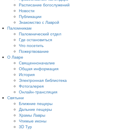
Расписание богослужений
Новости
Публикации
Знакомство с Лаврой
Паломникам
Паломнический отдел
Где остановиться
Что посетить
Пожертвование
О Лавре
Священноначалие
Общая информация
История
Электронная библиотека
Фотогалерея
Онлайн-трансляция
Святыни
Ближние пещеры
Дальние пещеры
Храмы Лавры
Чтимые иконы
3D Тур