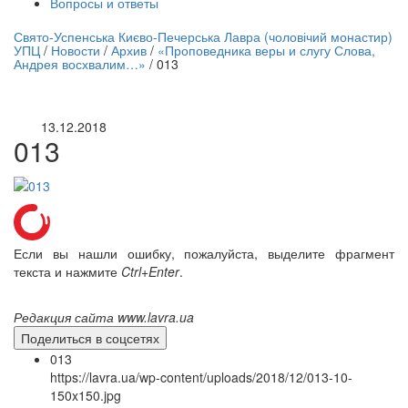
Вопросы и ответы
нлайн трансляция |
12 сентября
Свято-Успенська Києво-Печерська Лавра (чоловічий монастир)
УПЦ
/
Новости
/
Архив
/
«Проповедника веры и слугу Слова,
Название трансляции
Андрея восхвалим…»
/
013
13.12.2018
013
Если вы нашли ошибку, пожалуйста, выделите фрагмент
текста и нажмите
Ctrl+Enter
.
Редакция сайта www.lavra.ua
Поделиться в соцсетях
013
https://lavra.ua/wp-content/uploads/2018/12/013-10-
150x150.jpg