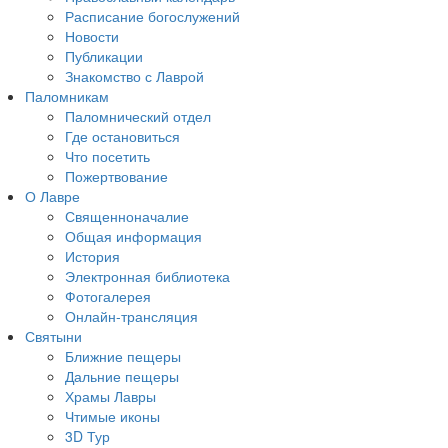
Расписание богослужений
Новости
Публикации
Знакомство с Лаврой
Паломникам
Паломнический отдел
Где остановиться
Что посетить
Пожертвование
О Лавре
Священноначалие
Общая информация
История
Электронная библиотека
Фотогалерея
Онлайн-трансляция
Святыни
Ближние пещеры
Дальние пещеры
Храмы Лавры
Чтимые иконы
3D Тур