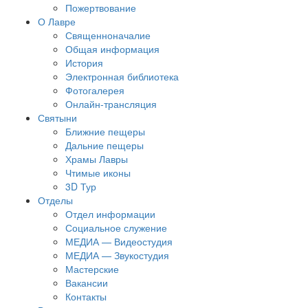
Пожертвование
О Лавре
Священноначалие
Общая информация
История
Электронная библиотека
Фотогалерея
Онлайн-трансляция
Святыни
Ближние пещеры
Дальние пещеры
Храмы Лавры
Чтимые иконы
3D Тур
Отделы
Отдел информации
Социальное служение
МЕДИА — Видеостудия
МЕДИА — Звукостудия
Мастерские
Вакансии
Контакты