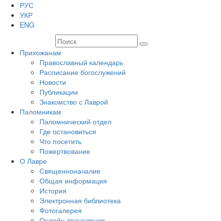
РУС
УКР
ENG
Прихожанам
Православный календарь
Расписание богослужений
Новости
Публикации
Знакомство с Лаврой
Паломникам
Паломнический отдел
Где остановиться
Что посетить
Пожертвование
О Лавре
Священноначалие
Общая информация
История
Электронная библиотека
Фотогалерея
Онлайн-трансляция