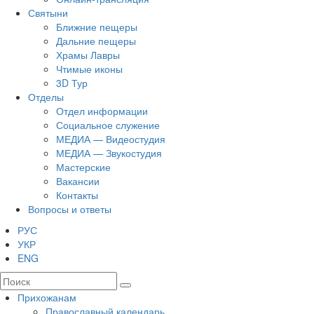
Святыни
Ближние пещеры
Дальние пещеры
Храмы Лавры
Чтимые иконы
3D Тур
Отделы
Отдел информации
Социальное служение
МЕДИА — Видеостудия
МЕДИА — Звукостудия
Мастерские
Вакансии
Контакты
Вопросы и ответы
РУС
УКР
ENG
Прихожанам
Православный календарь