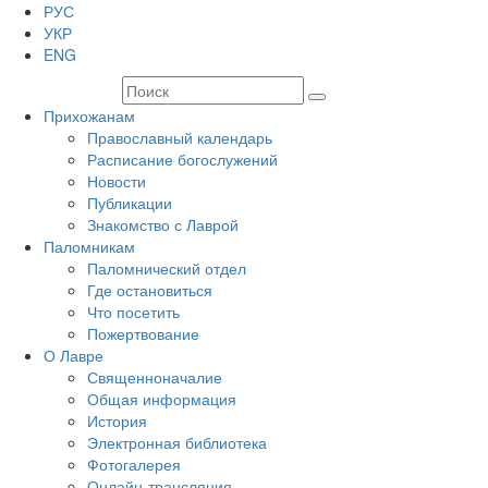
РУС
УКР
ENG
Прихожанам
Православный календарь
Расписание богослужений
Новости
Публикации
Знакомство с Лаврой
Паломникам
Паломнический отдел
Где остановиться
Что посетить
Пожертвование
О Лавре
Священноначалие
Общая информация
История
Электронная библиотека
Фотогалерея
Онлайн-трансляция