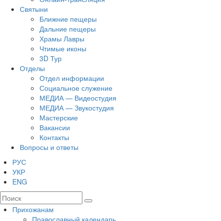
Святыни
Ближние пещеры
Дальние пещеры
Храмы Лавры
Чтимые иконы
3D Тур
Отделы
Отдел информации
Социальное служение
МЕДИА — Видеостудия
МЕДИА — Звукостудия
Мастерские
Вакансии
Контакты
Вопросы и ответы
РУС
УКР
ENG
Прихожанам
Православный календарь