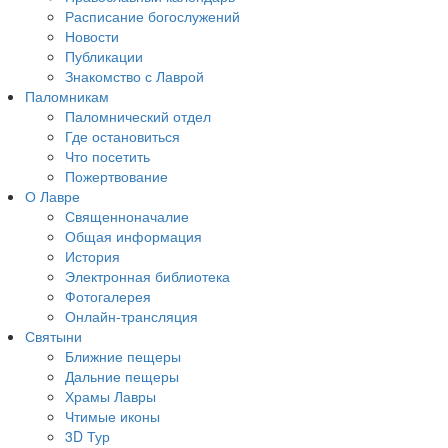
Расписание богослужений
Новости
Публикации
Знакомство с Лаврой
Паломникам
Паломнический отдел
Где остановиться
Что посетить
Пожертвование
О Лавре
Священноначалие
Общая информация
История
Электронная библиотека
Фотогалерея
Онлайн-трансляция
Святыни
Ближние пещеры
Дальние пещеры
Храмы Лавры
Чтимые иконы
3D Тур