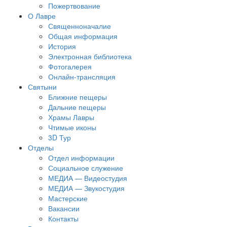
Пожертвование
О Лавре
Священноначалие
Общая информация
История
Электронная библиотека
Фотогалерея
Онлайн-трансляция
Святыни
Ближние пещеры
Дальние пещеры
Храмы Лавры
Чтимые иконы
3D Тур
Отделы
Отдел информации
Социальное служение
МЕДИА — Видеостудия
МЕДИА — Звукостудия
Мастерские
Вакансии
Контакты