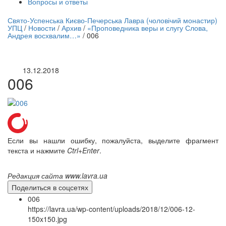
Вопросы и ответы
нлайн трансляция |
12 сентября
Свято-Успенська Києво-Печерська Лавра (чоловічий монастир)
УПЦ
/
Новости
/
Архив
/
«Проповедника веры и слугу Слова,
Название трансляции
Андрея восхвалим…»
/
006
13.12.2018
006
Если вы нашли ошибку, пожалуйста, выделите фрагмент
текста и нажмите
Ctrl+Enter
.
Редакция сайта www.lavra.ua
Поделиться в соцсетях
006
https://lavra.ua/wp-content/uploads/2018/12/006-12-
150x150.jpg