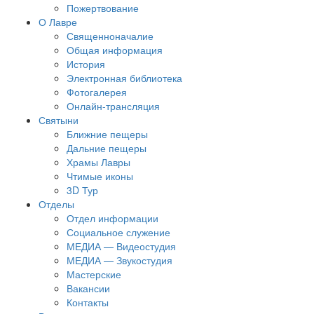
Пожертвование
О Лавре
Священноначалие
Общая информация
История
Электронная библиотека
Фотогалерея
Онлайн-трансляция
Святыни
Ближние пещеры
Дальние пещеры
Храмы Лавры
Чтимые иконы
3D Тур
Отделы
Отдел информации
Социальное служение
МЕДИА — Видеостудия
МЕДИА — Звукостудия
Мастерские
Вакансии
Контакты