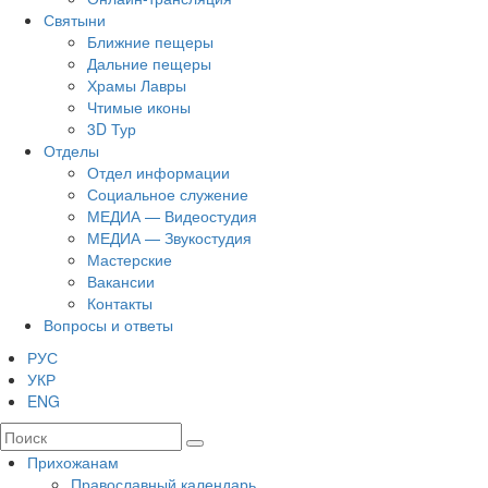
Святыни
Ближние пещеры
Дальние пещеры
Храмы Лавры
Чтимые иконы
3D Тур
Отделы
Отдел информации
Социальное служение
МЕДИА — Видеостудия
МЕДИА — Звукостудия
Мастерские
Вакансии
Контакты
Вопросы и ответы
РУС
УКР
ENG
Прихожанам
Православный календарь