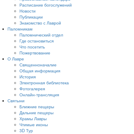
Расписание богослужений
Новости
Публикации
Знакомство с Лаврой
Паломникам
Паломнический отдел
Где остановиться
Что посетить
Пожертвование
О Лавре
Священноначалие
Общая информация
История
Электронная библиотека
Фотогалерея
Онлайн-трансляция
Святыни
Ближние пещеры
Дальние пещеры
Храмы Лавры
Чтимые иконы
3D Тур