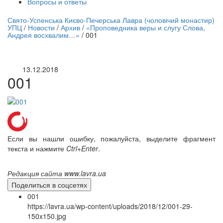
Вопросы и ответы
нлайн трансляция |
12 сентября
Свято-Успенська Києво-Печерська Лавра (чоловічий монастир)
УПЦ
/
Новости
/
Архив
/
«Проповедника веры и слугу Слова,
Название трансляции
Андрея восхвалим…»
/
001
13.12.2018
001
Если вы нашли ошибку, пожалуйста, выделите фрагмент
текста и нажмите
Ctrl+Enter
.
Редакция сайта www.lavra.ua
Поделиться в соцсетях
001
https://lavra.ua/wp-content/uploads/2018/12/001-29-
150x150.jpg