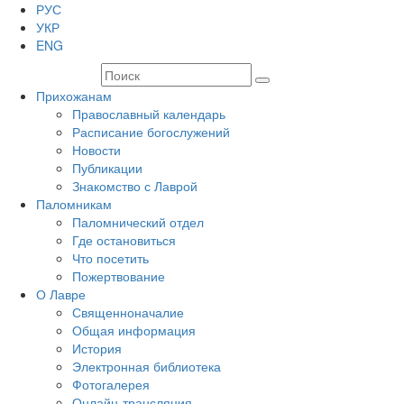
РУС
УКР
ENG
Прихожанам
Православный календарь
Расписание богослужений
Новости
Публикации
Знакомство с Лаврой
Паломникам
Паломнический отдел
Где остановиться
Что посетить
Пожертвование
О Лавре
Священноначалие
Общая информация
История
Электронная библиотека
Фотогалерея
Онлайн-трансляция