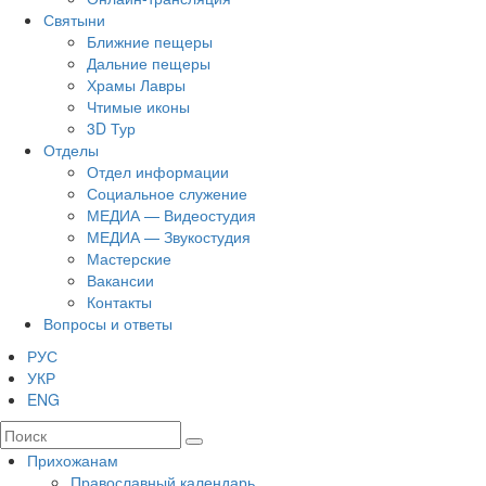
Святыни
Ближние пещеры
Дальние пещеры
Храмы Лавры
Чтимые иконы
3D Тур
Отделы
Отдел информации
Социальное служение
МЕДИА — Видеостудия
МЕДИА — Звукостудия
Мастерские
Вакансии
Контакты
Вопросы и ответы
РУС
УКР
ENG
Прихожанам
Православный календарь