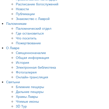
Расписание богослужений
Новости
Публикации
Знакомство с Лаврой
Паломникам
Паломнический отдел
Где остановиться
Что посетить
Пожертвование
О Лавре
Священноначалие
Общая информация
История
Электронная библиотека
Фотогалерея
Онлайн-трансляция
Святыни
Ближние пещеры
Дальние пещеры
Храмы Лавры
Чтимые иконы
3D Тур