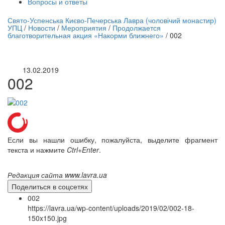
Вопросы и ответы
нлайн трансляция |
12 сентября
Свято-Успенська Києво-Печерська Лавра (чоловічий монастир)
УПЦ
/
Новости
/
Мероприятия
/
Продолжается
Название трансляции
благотворительная акция «Накорми ближнего»
/
002
13.02.2019
002
Если вы нашли ошибку, пожалуйста, выделите фрагмент
текста и нажмите
Ctrl+Enter
.
Редакция сайта www.lavra.ua
Поделиться в соцсетях
002
https://lavra.ua/wp-content/uploads/2019/02/002-18-
150x150.jpg