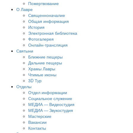
Пожертвование
О Лавре
Священноначалие
Общая информация
История
Электронная библиотека
Фотогалерея
Онлайн-трансляция
Святыни
Ближние пещеры
Дальние пещеры
Храмы Лавры
Чтимые иконы
3D Тур
Отделы
Отдел информации
Социальное служение
МЕДИА — Видеостудия
МЕДИА — Звукостудия
Мастерские
Вакансии
Контакты