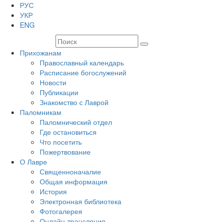
РУС
УКР
ENG
Прихожанам
Православный календарь
Расписание богослужений
Новости
Публикации
Знакомство с Лаврой
Паломникам
Паломнический отдел
Где остановиться
Что посетить
Пожертвование
О Лавре
Священноначалие
Общая информация
История
Электронная библиотека
Фотогалерея
Онлайн-трансляция