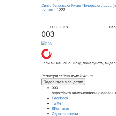
нлайн трансляция |
12 сентября
Свято-Успенська Києво-Печерська Лавра (
почтим»
/
003
Название трансляции
11.03.2018
Вер
003
Если вы нашли ошибку, пожалуйста, выдел
Редакция сайта www.lavra.ua
Поделиться в соцсетях
003
https://lavra.ua/wp-content/uploads/2
Facebook
Twitter
ВКонтакте
Одноклассники