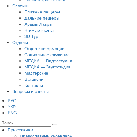
Святыни
Ближние пещеры
Дальние пещеры
Храмы Лавры
Чтимые иконы
3D Тур
Отделы
Отдел информации
Социальное служение
МЕДИА — Видеостудия
МЕДИА — Звукостудия
Мастерские
Вакансии
Контакты
Вопросы и ответы
РУС
УКР
ENG
Прихожанам
Православный календарь