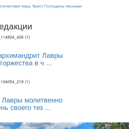
отечествия язык, Крест Господень песньми
едакции
Веб-камеры
ие трансляции
ие трансляции
ие трансляции
ие трансляции
архимандрит Лавры
ие трансляции
торжества в ч ...
ие трансляции
ие трансляции
ие трансляции
 Лавры молитвенно
нь своего тез ...