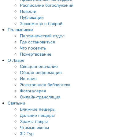
Расписание богослужений
Новости
Публикации
Знакомство с Лаврой
Паломникам
Паломнический отдел
Где остановиться
Что посетить
Пожертвование
О Лавре
Священноначалие
Общая информация
История
Электронная библиотека
Фотогалерея
Онлайн-трансляция
Святыни
Ближние пещеры
Дальние пещеры
Храмы Лавры
Чтимые иконы
3D Тур