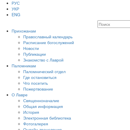
РУС
УКР
ENG
Прихожанам
Православный календарь
Расписание богослужений
Новости
Публикации
Знакомство с Лаврой
Паломникам
Паломнический отдел
Где остановиться
Что посетить
Пожертвование
О Лавре
Священноначалие
Общая информация
История
Электронная библиотека
Фотогалерея
Онлайн-трансляция