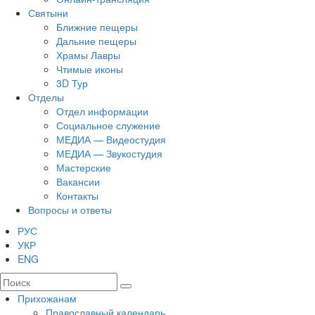
Святыни
Ближние пещеры
Дальние пещеры
Храмы Лавры
Чтимые иконы
3D Тур
Отделы
Отдел информации
Социальное служение
МЕДИА — Видеостудия
МЕДИА — Звукостудия
Мастерские
Вакансии
Контакты
Вопросы и ответы
РУС
УКР
ENG
Прихожанам
Православный календарь