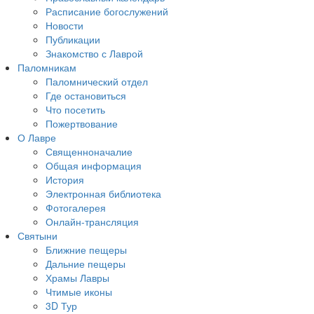
Расписание богослужений
Новости
Публикации
Знакомство с Лаврой
Паломникам
Паломнический отдел
Где остановиться
Что посетить
Пожертвование
О Лавре
Священноначалие
Общая информация
История
Электронная библиотека
Фотогалерея
Онлайн-трансляция
Святыни
Ближние пещеры
Дальние пещеры
Храмы Лавры
Чтимые иконы
3D Тур