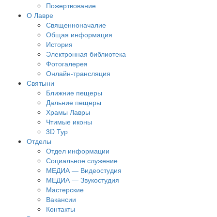
Пожертвование
О Лавре
Священноначалие
Общая информация
История
Электронная библиотека
Фотогалерея
Онлайн-трансляция
Святыни
Ближние пещеры
Дальние пещеры
Храмы Лавры
Чтимые иконы
3D Тур
Отделы
Отдел информации
Социальное служение
МЕДИА — Видеостудия
МЕДИА — Звукостудия
Мастерские
Вакансии
Контакты