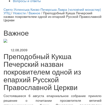
Вопросы и ответы
нлайн трансляция |
12 сентября
Свято-Успенська Києво-Печерська Лавра (чоловічий монастир)
УПЦ
/
Новости
/
Важное
/
Преподобный Кукша Печерский
Название трансляции
назван покровителем одной из епархий Русской Православной
Церкви
Важное
12.08.2009
Преподобный Кукша
Печерский назван
покровителем одной из
епархий Русской
Православной Церкви
Состоявшееся 6 августа епархиальное собрание приняло
решение о почитании просветителя вятичей