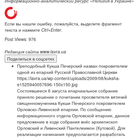
Информационно-аналитический ресурс «Религия в Украине»
Если вы нашли ошибку, пожалуйста, выделите фрагмент
текста и нажмите
Ctrl+Enter
.
Post Views:
976
Редакция сайта www.lavra.ua
Поделиться в соцсетях
Преподобный Кукша Печерский назван покровителем
одной из епархий Русской Православной Церкви
https://lavra.ua/wp-content/uploads/2009/08/kuksha-
e1525940057696-150x150.jpg
Состоявшееся 6 августа епархиальное собрание
приняло решение о почитании просветителя вятичей
священномученика Кукши Печерского покровителем
Орловско-Ливенской епархии. По сообщению
информационного отдела Орловской епархии, данное
предложение в ходе собрания внёс архиепископ
Орловский и Ливенский Пантелеимон (Кутовой). Для
реализации начинания предполагается разработать