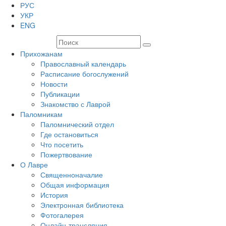
РУС
УКР
ENG
Прихожанам
Православный календарь
Расписание богослужений
Новости
Публикации
Знакомство с Лаврой
Паломникам
Паломнический отдел
Где остановиться
Что посетить
Пожертвование
О Лавре
Священноначалие
Общая информация
История
Электронная библиотека
Фотогалерея
Онлайн-трансляция