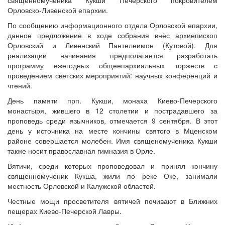
священномученика Кукши Печерского покровителем
Орловско-Ливенской епархии.
По сообщению информационного отдела Орловской епархии,
данное предложение в ходе собрания внёс архиепископ
Онлайн трансляции
Веб-камеры
Орловский и Ливенский Пантелеимон (Кутовой). Для
12 сентября 2015
Название трансляции
реализации начинания предполагается разработать
12 сентября 2015
Название трансляции
программу ежегодных общеепархиальных торжеств с
12 сентября 2015
Название трансляции
проведением светских мероприятий: научных конференций и
12 сентября 2015
Название трансляции
чтений.
12 сентября 2015
Название трансляции
День памяти прп. Кукши, монаха Киево-Печерского
12 сентября 2015
Название трансляции
монастыря, жившего в 12 столетии и пострадавшего за
12 сентября 2015
Название трансляции
проповедь среди язычников, отмечается 9 сентября. В этот
12 сентября 2015
Название трансляции
день у источника на месте кончины святого в Мценском
Перейти к архиву
районе совершается молебен. Имя священомученика Кукши
также носит православная гимназия в Орле.
Вятичи, среди которых проповедовал и принял кончину
священномученик Кукша, жили по реке Оке, занимали
местность Орловской и Калужской областей.
Честные мощи просветителя вятичей почивают в Ближних
пещерах Киево-Печерской Лавры.