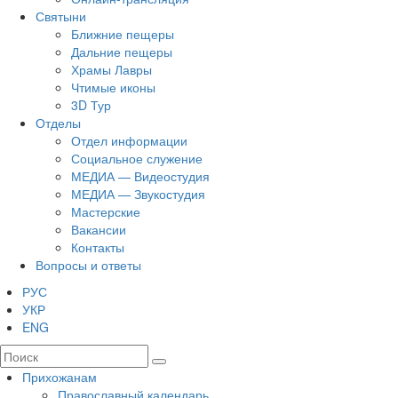
Святыни
Ближние пещеры
Дальние пещеры
Храмы Лавры
Чтимые иконы
3D Тур
Отделы
Отдел информации
Социальное служение
МЕДИА — Видеостудия
МЕДИА — Звукостудия
Мастерские
Вакансии
Контакты
Вопросы и ответы
РУС
УКР
ENG
Прихожанам
Православный календарь