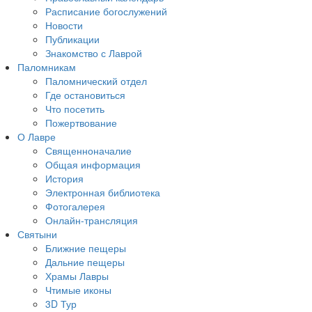
Расписание богослужений
Новости
Публикации
Знакомство с Лаврой
Паломникам
Паломнический отдел
Где остановиться
Что посетить
Пожертвование
О Лавре
Священноначалие
Общая информация
История
Электронная библиотека
Фотогалерея
Онлайн-трансляция
Святыни
Ближние пещеры
Дальние пещеры
Храмы Лавры
Чтимые иконы
3D Тур