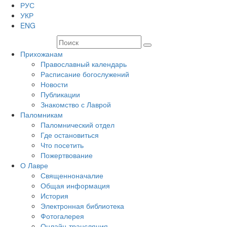
РУС
УКР
ENG
Прихожанам
Православный календарь
Расписание богослужений
Новости
Публикации
Знакомство с Лаврой
Паломникам
Паломнический отдел
Где остановиться
Что посетить
Пожертвование
О Лавре
Священноначалие
Общая информация
История
Электронная библиотека
Фотогалерея
Онлайн-трансляция