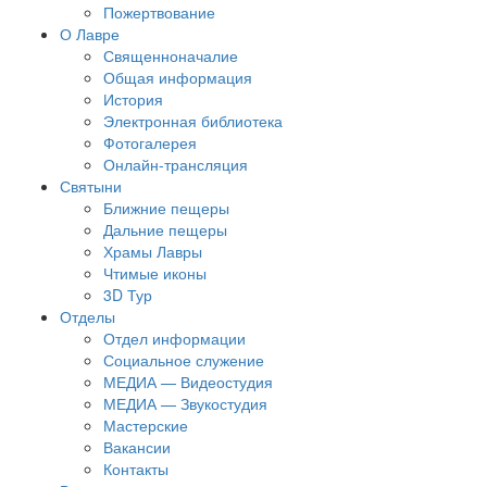
Пожертвование
О Лавре
Священноначалие
Общая информация
История
Электронная библиотека
Фотогалерея
Онлайн-трансляция
Святыни
Ближние пещеры
Дальние пещеры
Храмы Лавры
Чтимые иконы
3D Тур
Отделы
Отдел информации
Социальное служение
МЕДИА — Видеостудия
МЕДИА — Звукостудия
Мастерские
Вакансии
Контакты