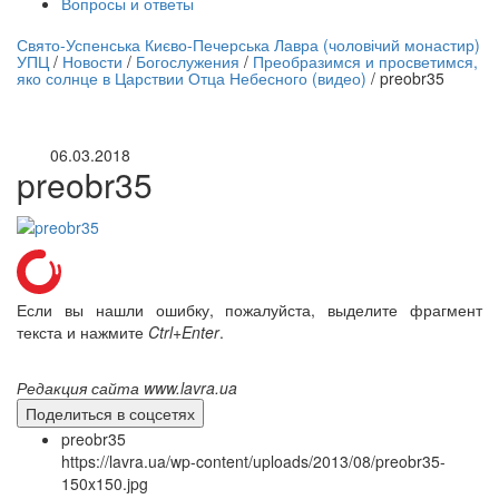
Вопросы и ответы
нлайн трансляция |
12 сентября
Свято-Успенська Києво-Печерська Лавра (чоловічий монастир)
УПЦ
/
Новости
/
Богослужения
/
Преобразимся и просветимся,
Название трансляции
яко солнце в Царствии Отца Небесного (видео)
/
preobr35
06.03.2018
preobr35
Если вы нашли ошибку, пожалуйста, выделите фрагмент
текста и нажмите
Ctrl+Enter
.
Редакция сайта www.lavra.ua
Поделиться в соцсетях
preobr35
https://lavra.ua/wp-content/uploads/2013/08/preobr35-
150x150.jpg