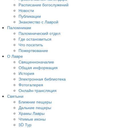
Расписание богослужений
Новости
Публикации
Знакомство с Лаврой
Паломникам
Паломнический отдел
Где остановиться
Что посетить
Пожертвование
О Лавре
Священноначалие
Общая информация
История
Электронная библиотека
Фотогалерея
Онлайн-трансляция
Святыни
Ближние пещеры
Дальние пещеры
Храмы Лавры
Чтимые иконы
3D Тур