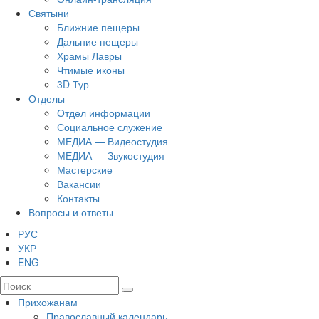
Святыни
Ближние пещеры
Дальние пещеры
Храмы Лавры
Чтимые иконы
3D Тур
Отделы
Отдел информации
Социальное служение
МЕДИА — Видеостудия
МЕДИА — Звукостудия
Мастерские
Вакансии
Контакты
Вопросы и ответы
РУС
УКР
ENG
Прихожанам
Православный календарь