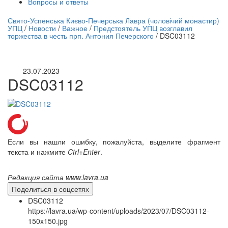
Вопросы и ответы
нлайн трансляция |
12 сентября
Свято-Успенська Києво-Печерська Лавра (чоловічий монастир)
УПЦ
/
Новости
/
Важное
/
Предстоятель УПЦ возглавил
Название трансляции
торжества в честь прп. Антония Печерского
/
DSC03112
23.07.2023
DSC03112
Если вы нашли ошибку, пожалуйста, выделите фрагмент
текста и нажмите
Ctrl+Enter
.
Редакция сайта www.lavra.ua
Поделиться в соцсетях
DSC03112
https://lavra.ua/wp-content/uploads/2023/07/DSC03112-
150x150.jpg