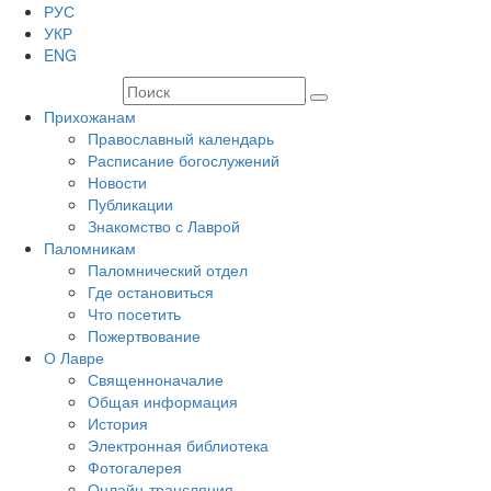
РУС
УКР
ENG
Прихожанам
Православный календарь
Расписание богослужений
Новости
Публикации
Знакомство с Лаврой
Паломникам
Паломнический отдел
Где остановиться
Что посетить
Пожертвование
О Лавре
Священноначалие
Общая информация
История
Электронная библиотека
Фотогалерея
Онлайн-трансляция