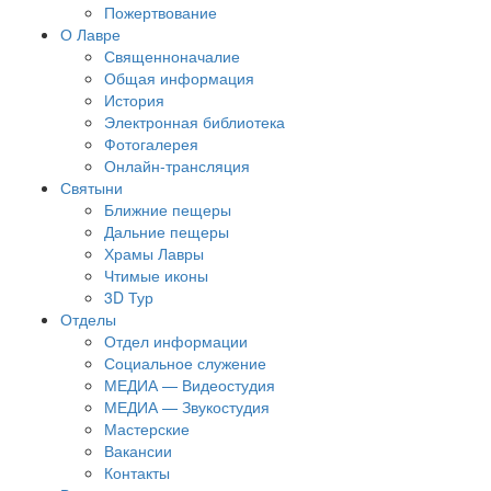
Пожертвование
О Лавре
Священноначалие
Общая информация
История
Электронная библиотека
Фотогалерея
Онлайн-трансляция
Святыни
Ближние пещеры
Дальние пещеры
Храмы Лавры
Чтимые иконы
3D Тур
Отделы
Отдел информации
Социальное служение
МЕДИА — Видеостудия
МЕДИА — Звукостудия
Мастерские
Вакансии
Контакты