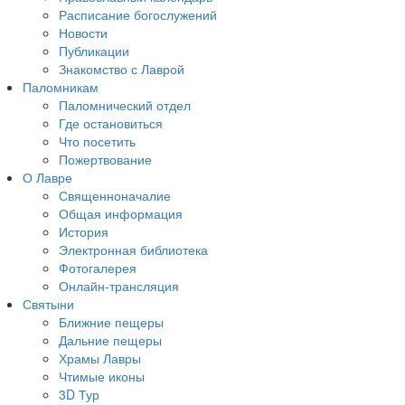
Расписание богослужений
Новости
Публикации
Знакомство с Лаврой
Паломникам
Паломнический отдел
Где остановиться
Что посетить
Пожертвование
О Лавре
Священноначалие
Общая информация
История
Электронная библиотека
Фотогалерея
Онлайн-трансляция
Святыни
Ближние пещеры
Дальние пещеры
Храмы Лавры
Чтимые иконы
3D Тур