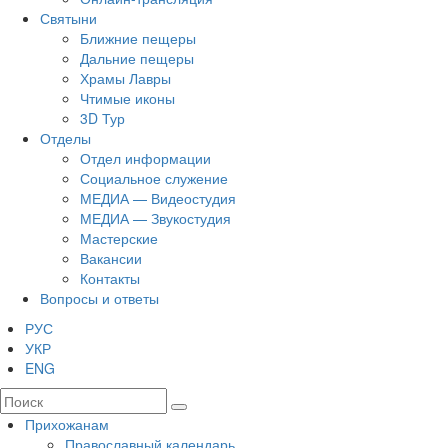
Святыни
Ближние пещеры
Дальние пещеры
Храмы Лавры
Чтимые иконы
3D Тур
Отделы
Отдел информации
Социальное служение
МЕДИА — Видеостудия
МЕДИА — Звукостудия
Мастерские
Вакансии
Контакты
Вопросы и ответы
РУС
УКР
ENG
Прихожанам
Православный календарь