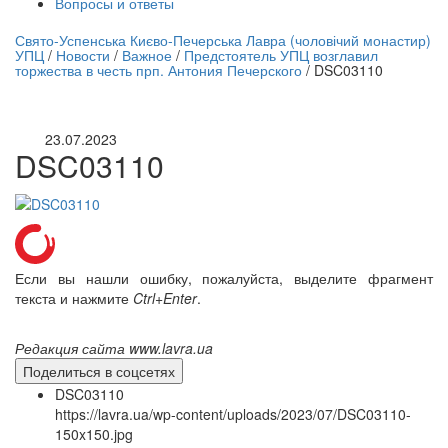
Вопросы и ответы
нлайн трансляция |
12 сентября
Свято-Успенська Києво-Печерська Лавра (чоловічий монастир)
УПЦ
/
Новости
/
Важное
/
Предстоятель УПЦ возглавил
Название трансляции
торжества в честь прп. Антония Печерского
/
DSC03110
23.07.2023
DSC03110
Если вы нашли ошибку, пожалуйста, выделите фрагмент
текста и нажмите
Ctrl+Enter
.
Редакция сайта www.lavra.ua
Поделиться в соцсетях
DSC03110
https://lavra.ua/wp-content/uploads/2023/07/DSC03110-
150x150.jpg