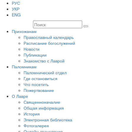
РУС
УКР
ENG
Прихожанам
Православный календарь
Расписание богослужений
Новости
Публикации
Знакомство с Лаврой
Паломникам
Паломнический отдел
Где остановиться
Что посетить
Пожертвование
О Лавре
Священноначалие
Общая информация
История
Электронная библиотека
Фотогалерея
Онлайн-трансляция