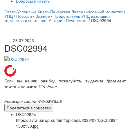
Вопросы и ответы
нлайн трансляция |
12 сентября
Свято-Успенська Києво-Печерська Лавра (чоловічий монастир)
УПЦ
/
Новости
/
Важное
/
Предстоятель УПЦ возглавил
Название трансляции
торжества в честь прп. Антония Печерского
/
DSC02994
23.07.2023
DSC02994
Если вы нашли ошибку, пожалуйста, выделите фрагмент
текста и нажмите
Ctrl+Enter
.
Редакция сайта www.lavra.ua
Поделиться в соцсетях
DSC02994
https://lavra.ua/wp-content/uploads/2023/07/DSC02994-
150x150.jpg