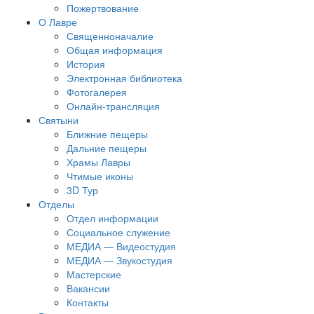
Пожертвование
О Лавре
Священноначалие
Общая информация
История
Электронная библиотека
Фотогалерея
Онлайн-трансляция
Святыни
Ближние пещеры
Дальние пещеры
Храмы Лавры
Чтимые иконы
3D Тур
Отделы
Отдел информации
Социальное служение
МЕДИА — Видеостудия
МЕДИА — Звукостудия
Мастерские
Вакансии
Контакты