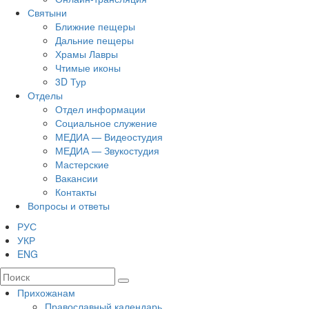
Святыни
Ближние пещеры
Дальние пещеры
Храмы Лавры
Чтимые иконы
3D Тур
Отделы
Отдел информации
Социальное служение
МЕДИА — Видеостудия
МЕДИА — Звукостудия
Мастерские
Вакансии
Контакты
Вопросы и ответы
РУС
УКР
ENG
Прихожанам
Православный календарь