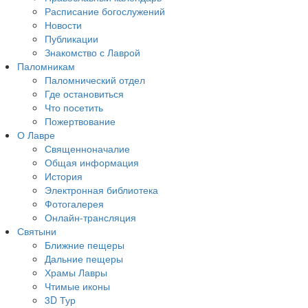
Расписание богослужений
Новости
Публикации
Знакомство с Лаврой
Паломникам
Паломнический отдел
Где остановиться
Что посетить
Пожертвование
О Лавре
Священноначалие
Общая информация
История
Электронная библиотека
Фотогалерея
Онлайн-трансляция
Святыни
Ближние пещеры
Дальние пещеры
Храмы Лавры
Чтимые иконы
3D Тур