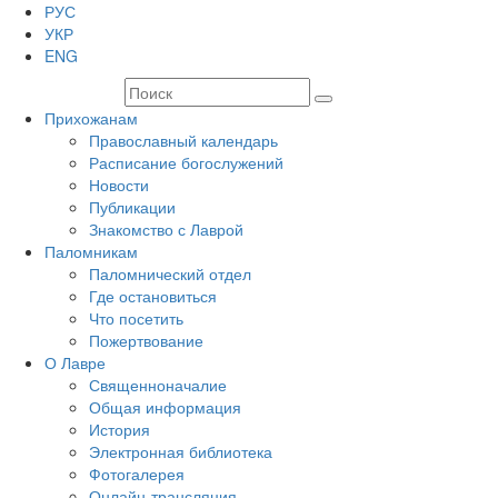
РУС
УКР
ENG
Прихожанам
Православный календарь
Расписание богослужений
Новости
Публикации
Знакомство с Лаврой
Паломникам
Паломнический отдел
Где остановиться
Что посетить
Пожертвование
О Лавре
Священноначалие
Общая информация
История
Электронная библиотека
Фотогалерея
Онлайн-трансляция