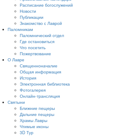
Расписание богослужений
Новости
Публикации
Знакомство с Лаврой
Паломникам
Паломнический отдел
Где остановиться
Что посетить
Пожертвование
О Лавре
Священноначалие
Общая информация
История
Электронная библиотека
Фотогалерея
Онлайн-трансляция
Святыни
Ближние пещеры
Дальние пещеры
Храмы Лавры
Чтимые иконы
3D Тур