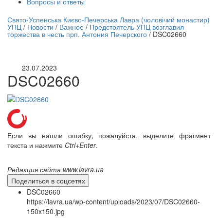
Вопросы и ответы
нлайн трансляция |
12 сентября
Свято-Успенська Києво-Печерська Лавра (чоловічий монастир)
УПЦ
/
Новости
/
Важное
/
Предстоятель УПЦ возглавил
Название трансляции
торжества в честь прп. Антония Печерского
/
DSC02660
23.07.2023
DSC02660
Если вы нашли ошибку, пожалуйста, выделите фрагмент
текста и нажмите
Ctrl+Enter
.
Редакция сайта www.lavra.ua
Поделиться в соцсетях
DSC02660
https://lavra.ua/wp-content/uploads/2023/07/DSC02660-
150x150.jpg