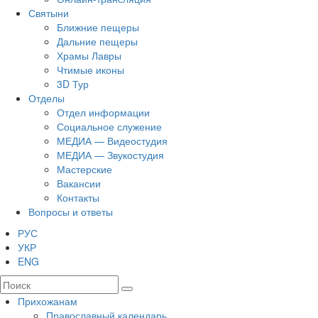
Святыни
Ближние пещеры
Дальние пещеры
Храмы Лавры
Чтимые иконы
3D Тур
Отделы
Отдел информации
Социальное служение
МЕДИА — Видеостудия
МЕДИА — Звукостудия
Мастерские
Вакансии
Контакты
Вопросы и ответы
РУС
УКР
ENG
Прихожанам
Православный календарь