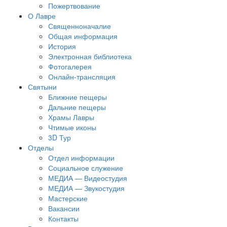
Пожертвование
О Лавре
Священноначалие
Общая информация
История
Электронная библиотека
Фотогалерея
Онлайн-трансляция
Святыни
Ближние пещеры
Дальние пещеры
Храмы Лавры
Чтимые иконы
3D Тур
Отделы
Отдел информации
Социальное служение
МЕДИА — Видеостудия
МЕДИА — Звукостудия
Мастерские
Вакансии
Контакты