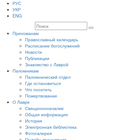
РУС
УКР
ENG
Прихожанам
Православный календарь
Расписание богослужений
Новости
Публикации
Знакомство с Лаврой
Паломникам
Паломнический отдел
Где остановиться
Что посетить
Пожертвование
О Лавре
Священноначалие
Общая информация
История
Электронная библиотека
Фотогалерея
Онлайн-трансляция