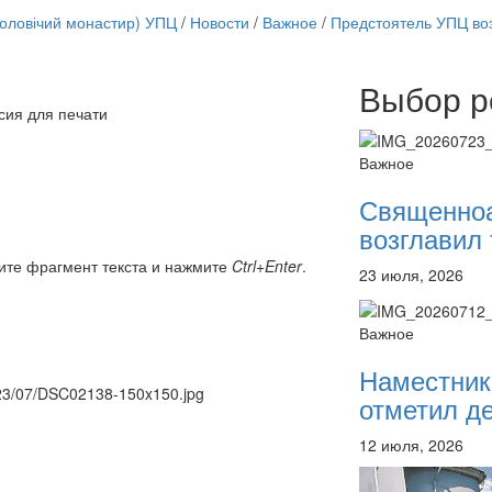
чоловічий монастир) УПЦ
/
Новости
/
Важное
/
Предстоятель УПЦ воз
Выбор р
Онлайн трансляции
сия для печати
12 сентября 2015
Назван
12 сентября 2015
Назван
Важное
12 сентября 2015
Назван
12 сентября 2015
Назван
Священно
12 сентября 2015
Назван
возглавил 
12 сентября 2015
Назван
12 сентября 2015
Назван
ите фрагмент текста и нажмите
Ctrl+Enter
.
23 июля, 2026
12 сентября 2015
Назван
Перейти к архиву
Важное
Наместник
2023/07/DSC02138-150x150.jpg
отметил де
12 июля, 2026