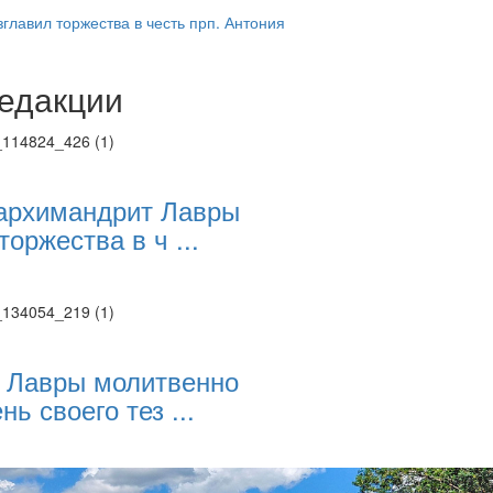
главил торжества в честь прп. Антония
едакции
Веб-камеры
ие трансляции
ие трансляции
ие трансляции
ие трансляции
архимандрит Лавры
ие трансляции
торжества в ч ...
ие трансляции
ие трансляции
ие трансляции
 Лавры молитвенно
нь своего тез ...