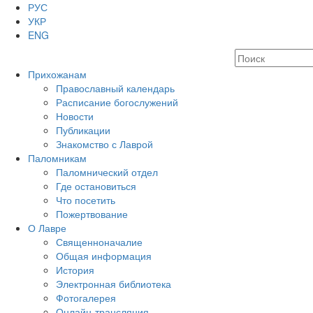
РУС
УКР
ENG
Прихожанам
Православный календарь
Расписание богослужений
Новости
Публикации
Знакомство с Лаврой
Паломникам
Паломнический отдел
Где остановиться
Что посетить
Пожертвование
О Лавре
Священноначалие
Общая информация
История
Электронная библиотека
Фотогалерея
Онлайн-трансляция