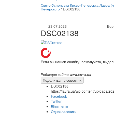
нлайн трансляция |
12 сентября
Свято-Успенська Києво-Печерська Лавра (
Печерского
/
DSC02138
Название трансляции
23.07.2023
Вер
DSC02138
Если вы нашли ошибку, пожалуйста, выдел
Редакция сайта www.lavra.ua
Поделиться в соцсетях
DSC02138
https://lavra.ua/wp-content/uploads/
Facebook
Twitter
ВКонтакте
Одноклассники