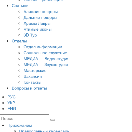
Святыни
Ближние пещеры
Дальние пещеры
Храмы Лавры
Чтимые иконы
3D Тур
Отделы
Отдел информации
Социальное служение
МЕДИА — Видеостудия
МЕДИА — Звукостудия
Мастерские
Вакансии
Контакты
Вопросы и ответы
РУС
УКР
ENG
Прихожанам
Православный календарь