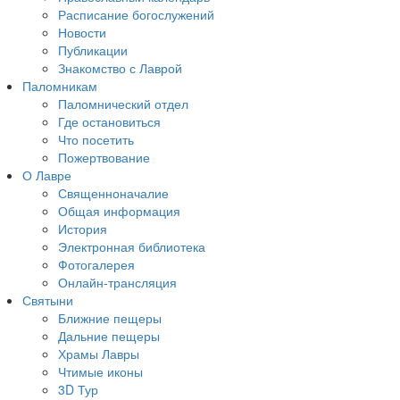
Расписание богослужений
Новости
Публикации
Знакомство с Лаврой
Паломникам
Паломнический отдел
Где остановиться
Что посетить
Пожертвование
О Лавре
Священноначалие
Общая информация
История
Электронная библиотека
Фотогалерея
Онлайн-трансляция
Святыни
Ближние пещеры
Дальние пещеры
Храмы Лавры
Чтимые иконы
3D Тур